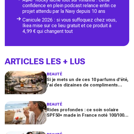
confidence en plein podcast relance enfin ce
projet attendu par la Navy depuis 10 ans
Canicule 2026 : si vous suffoquez chez vous,
Ikea mise sur ce lieu gratuit et ce produit à
4,99 € qui changent tout
ARTICLES LES + LUS
BEAUTÉ
Si je mets un de ces 10 parfums d'été,
j'ai des dizaines de compliments
toute la journée
BEAUTÉ
Rides profondes : ce soin solaire
SPF50+ made in France noté 100/100
sur Yuka promet de freiner leur
apparition