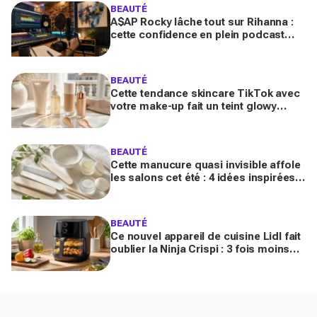
BEAUTÉ
A$AP Rocky lâche tout sur Rihanna :
cette confidence en plein podcast
relance enfin ce projet attendu par la
Navy depuis 10 ans
BEAUTÉ
Cette tendance skincare TikTok avec
votre make-up fait un teint glowy
bluffant (mais attention à cette erreur
avec votre SPF)
BEAUTÉ
Cette manucure quasi invisible affole
les salons cet été : 4 idées inspirées
des stars pour des ongles brillants
sans vernis
BEAUTÉ
Ce nouvel appareil de cuisine Lidl fait
oublier la Ninja Crispi : 3 fois moins
cher, et certains regrettent déjà
d’avoir attendu