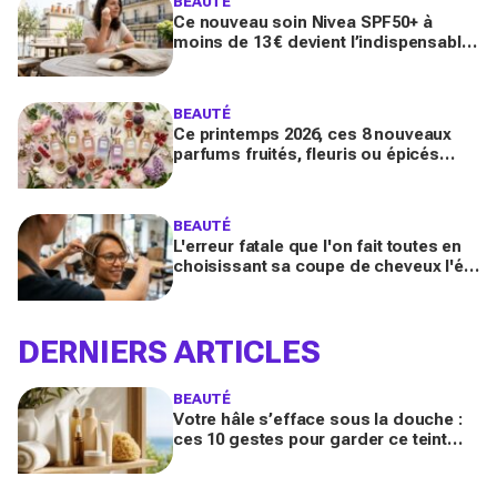
BEAUTÉ
Ce nouveau soin Nivea SPF50+ à
moins de 13 € devient l’indispensable
des peaux sensibles pour éviter les
dégâts du soleil
BEAUTÉ
Ce printemps 2026, ces 8 nouveaux
parfums fruités, fleuris ou épicés
signés Lancôme et Guerlain vont
booster votre sillage
BEAUTÉ
L'erreur fatale que l'on fait toutes en
choisissant sa coupe de cheveux l'été
quand on porte des lunettes
DERNIERS ARTICLES
BEAUTÉ
Votre hâle s’efface sous la douche :
ces 10 gestes pour garder ce teint
d’été longtemps sans abîmer votre
peau fragile