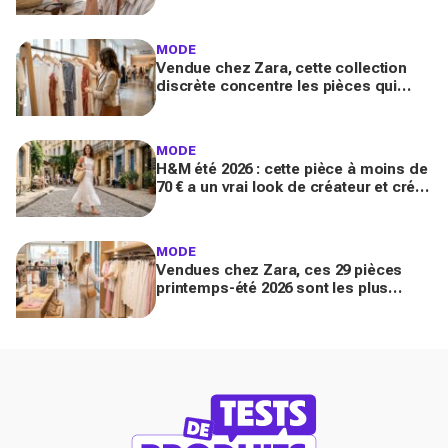
sur Yuka promet de freiner leur
apparition
MODE
Vendue chez Zara, cette collection
discrète concentre les pièces qui
"font riche" : voici les astuces pour la
trouver avant tout le monde
MODE
H&M été 2026 : cette pièce à moins de
70 € a un vrai look de créateur et crée
un look chic en 2 minutes chrono
MODE
Vendues chez Zara, ces 29 pièces
printemps-été 2026 sont les plus
désirables pour dupes de luxe
parfaits