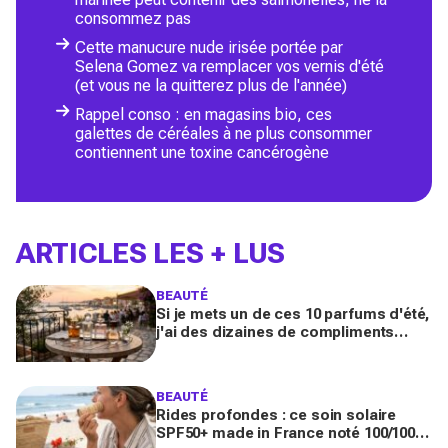
consommez pas
Cette manucure nude irisée portée par
Selena Gomez va remplacer vos vernis d'été
(et vous ne la quitterez plus de l'année)
Rappel conso : en magasins bio, ces
galettes de céréales à ne plus consommer
contiennent une toxine cancérogène
ARTICLES LES + LUS
BEAUTÉ
Si je mets un de ces 10 parfums d'été,
j'ai des dizaines de compliments
toute la journée
BEAUTÉ
Rides profondes : ce soin solaire
SPF50+ made in France noté 100/100