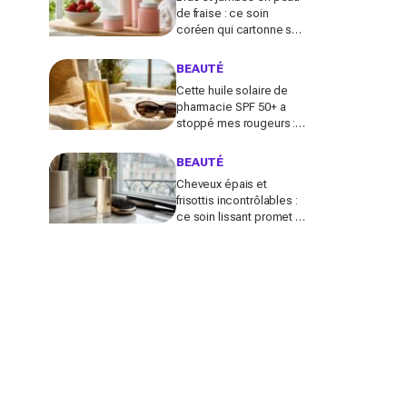
de fraise : ce soin
coréen qui cartonne sur
TikTok promet de lisser
la peau, mais pas pour
BEAUTÉ
tous
Cette huile solaire de
pharmacie SPF 50+ a
stoppé mes rougeurs :
le solaire satiné non gras
que les peaux claires
BEAUTÉ
s’arrachent
Cheveux épais et
frisottis incontrôlables :
ce soin lissant promet 3
jours glossy, encensé
par les avis sur Beauté
Test