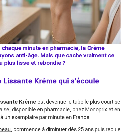
e chaque minute en pharmacie, la Crème
rayons anti-âge. Mais que cache vraiment ce
 plus lisse et rebondie ?
e Lissante Krème qui s’écoule
issante Krème
est devenue le tube le plus courtisé
aise, disponible en pharmacie, chez Monoprix et en
i à un exemplaire par minute en France.
 peau
, commence à diminuer dès 25 ans puis recule