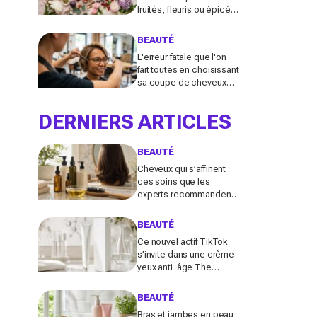
fruités, fleuris ou épicés
signés Lancôme et
Guerlain vont booster
BEAUTÉ
votre sillage
L'erreur fatale que l'on
fait toutes en choisissant
sa coupe de cheveux
l'été quand on porte des
lunettes
DERNIERS ARTICLES
BEAUTÉ
Cheveux qui s’affinent :
ces soins que les
experts recommandent
pour retrouver de la
densité plus vite que
BEAUTÉ
prévu
Ce nouvel actif TikTok
s’invite dans une crème
yeux anti-âge The
Ordinary à moins de 10 €
: faut-il vraiment se ruer
BEAUTÉ
dessus ?
Bras et jambes en peau