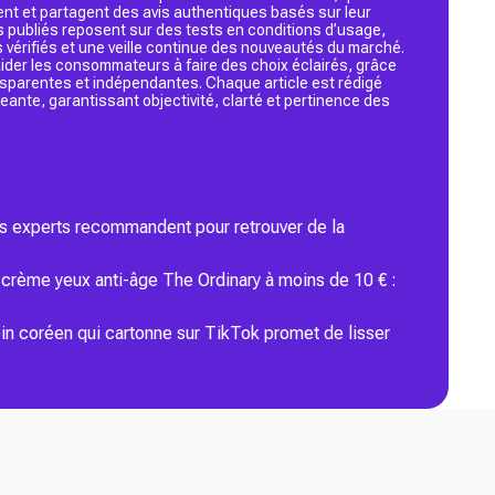
ent et partagent des avis authentiques basés sur leur
s publiés reposent sur des tests en conditions d’usage,
 vérifiés et une veille continue des nouveautés du marché.
d’aider les consommateurs à faire des choix éclairés, grâce
ansparentes et indépendantes. Chaque article est rédigé
geante, garantissant objectivité, clarté et pertinence des
les experts recommandent pour retrouver de la
e crème yeux anti-âge The Ordinary à moins de 10 € :
oin coréen qui cartonne sur TikTok promet de lisser