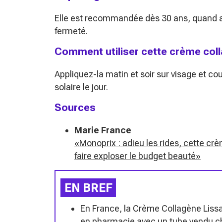
Elle est recommandée dès 30 ans, quand ap
fermeté.
Comment utiliser cette crème coll
Appliquez-la matin et soir sur visage et c
solaire le jour.
Sources
Marie France
«Monoprix : adieu les rides, cette cr
faire exploser le budget beauté»
EN BREF
En France, la Crème Collagène Lissa
en pharmacie avec un tube vendu ch