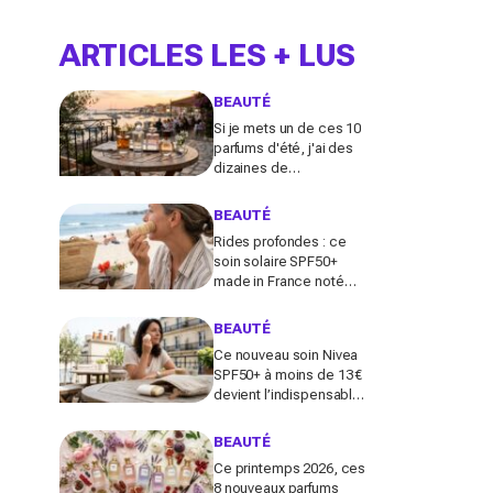
ARTICLES LES + LUS
BEAUTÉ
Si je mets un de ces 10
parfums d'été, j'ai des
dizaines de
compliments toute la
journée
BEAUTÉ
Rides profondes : ce
soin solaire SPF50+
made in France noté
100/100 sur Yuka promet
de freiner leur apparition
BEAUTÉ
Ce nouveau soin Nivea
SPF50+ à moins de 13 €
devient l’indispensable
des peaux sensibles
pour éviter les dégâts du
BEAUTÉ
soleil
Ce printemps 2026, ces
8 nouveaux parfums