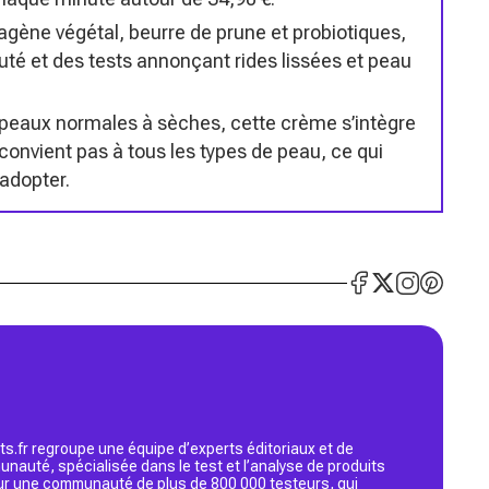
agène végétal, beurre de prune et probiotiques,
té et des tests annonçant rides lissées et peau
eaux normales à sèches, cette crème s’intègre
onvient pas à tous les types de peau, ce qui
adopter.
s.fr regroupe une équipe d’experts éditoriaux et de
nauté, spécialisée dans le test et l’analyse de produits
 sur une communauté de plus de 800 000 testeurs, qui