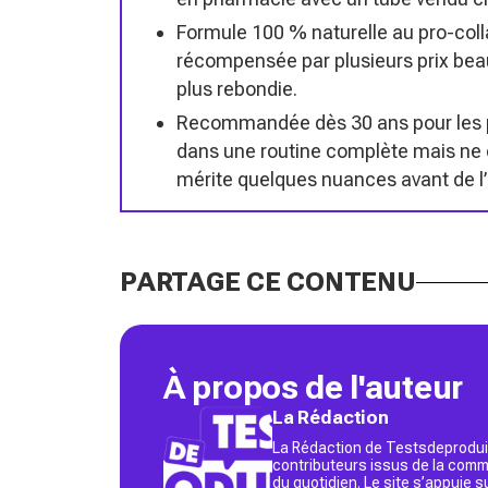
Formule 100 % naturelle au pro-coll
récompensée par plusieurs prix beau
plus rebondie.
Recommandée dès 30 ans pour les p
dans une routine complète mais ne c
mérite quelques nuances avant de l’
PARTAGE CE CONTENU
À propos de l'auteur
La Rédaction
La Rédaction de Testsdeproduit
contributeurs issus de la commu
du quotidien. Le site s’appuie