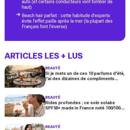
auto (et certains conducteurs vont tomber de
haut)
Beach hair parfait : cette habitude d'experts
évite l'effet paille après la mer (la plupart des
Français font l'inverse)
ARTICLES LES + LUS
BEAUTÉ
Si je mets un de ces 10 parfums d'été,
j'ai des dizaines de compliments
toute la journée
BEAUTÉ
Rides profondes : ce soin solaire
SPF50+ made in France noté 100/100
sur Yuka promet de freiner leur
apparition
BEAUTÉ