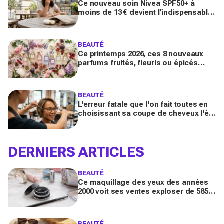
Ce nouveau soin Nivea SPF50+ à
moins de 13 € devient l’indispensable
des peaux sensibles pour éviter les
dégâts du soleil
BEAUTÉ
Ce printemps 2026, ces 8 nouveaux
parfums fruités, fleuris ou épicés
signés Lancôme et Guerlain vont
booster votre sillage
BEAUTÉ
L'erreur fatale que l'on fait toutes en
choisissant sa coupe de cheveux l'été
quand on porte des lunettes
DERNIERS ARTICLES
BEAUTÉ
Ce maquillage des yeux des années
2000 voit ses ventes exploser de 585
% en France : pourquoi tout le monde
s’y remet
BEAUTÉ