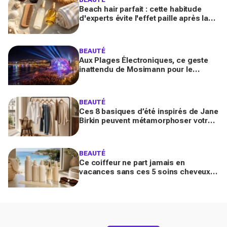
Beach hair parfait : cette habitude
d'experts évite l'effet paille après la
mer (la plupart des Français font
l'inverse)
BEAUTÉ
Aux Plages Électroniques, ce geste
inattendu de Mosimann pour le
couple Matt Pokora-Christina Milian
fait fondre toute la plage
BEAUTÉ
Ces 8 basiques d’été inspirés de Jane
Birkin peuvent métamorphoser votre
garde-robe 2026 (sans tout racheter
inutilement)
BEAUTÉ
Ce coiffeur ne part jamais en
vacances sans ces 5 soins cheveux :
la routine minimaliste qui évite l'effet
paille au retour