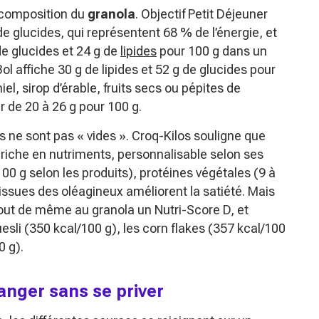
a composition du
granola
. Objectif Petit Déjeuner
e glucides, qui représentent 68 % de l’énergie, et
de glucides et 24 g de
lipides
pour 100 g dans un
l affiche 30 g de lipides et 52 g de glucides pour
l, sirop d’érable, fruits secs ou pépites de
r de 20 à 26 g pour 100 g.
es ne sont pas « vides ». Croq-Kilos souligne que
, riche en nutriments, personnalisable selon ses
100 g selon les produits), protéines végétales (9 à
 issues des oléagineux améliorent la satiété. Mais
 tout de même au granola un Nutri-Score D, et
uesli (350 kcal/100 g), les corn flakes (357 kcal/100
0 g).
anger sans se priver