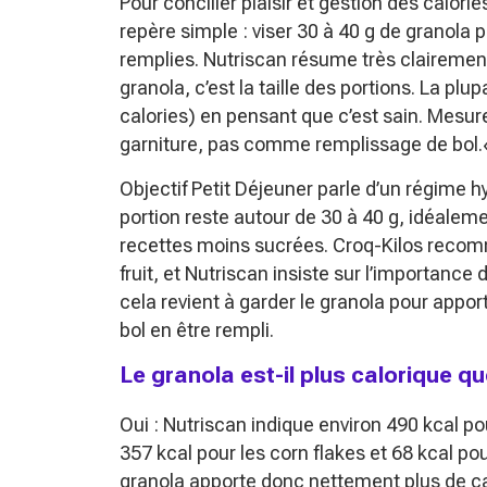
Pour concilier plaisir et gestion des calorie
repère simple : viser 30 à 40 g de granola p
remplies. Nutriscan résume très clairement
granola, c’est la taille des portions. La pl
calories) en pensant que c’est sain. Mesur
garniture, pas comme remplissage de bol.
Objectif Petit Déjeuner parle d’un régime h
portion reste autour de 30 à 40 g, idéalemen
recettes moins sucrées. Croq-Kilos recomm
fruit, et Nutriscan insiste sur l’importanc
cela revient à garder le granola pour apport
bol en être rempli.
Le granola est-il plus calorique q
Oui : Nutriscan indique environ 490 kcal po
357 kcal pour les corn flakes et 68 kcal pou
granola apporte donc nettement plus de ca