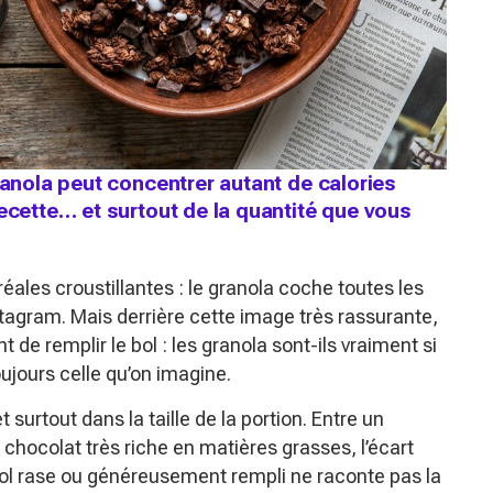
ranola peut concentrer autant de calories
recette… et surtout de la quantité que vous
céréales croustillantes : le granola coche toutes les
stagram. Mais derrière cette image très rassurante,
e remplir le bol : les granola sont-ils vraiment si
ujours celle qu’on imagine.
t surtout dans la taille de la portion. Entre un
chocolat très riche en matières grasses, l’écart
bol rase ou généreusement rempli ne raconte pas la