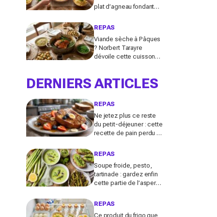
plat d’agneau fondant
qui remplace le gigot et
fait voyager tous vos
REPAS
invités
Viande sèche à Pâques
? Norbert Tarayre
dévoile cette cuisson
de gigot d’agneau qui la
rend incroyablement
DERNIERS ARTICLES
fondante et parfumée
REPAS
Ne jetez plus ce reste
du petit-déjeuner : cette
recette de pain perdu en
fait le dessert anti-gaspi
le plus réconfortant
REPAS
Soupe froide, pesto,
tartinade : gardez enfin
cette partie de l’asperge
qu’on jette tous, ce
trésor anti-gaspi change
REPAS
tout
Ce produit du frigo que