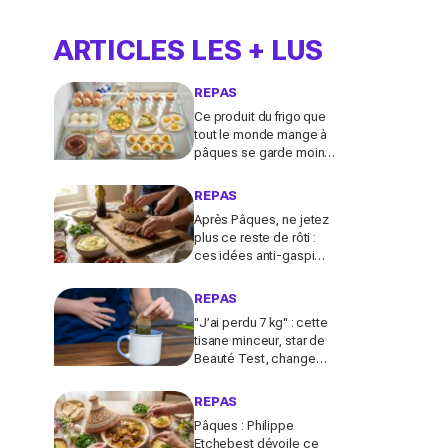
ARTICLES LES + LUS
REPAS
Ce produit du frigo que
tout le monde mange à
pâques se garde moins
longtemps selon la
cuisson avant de devenir
REPAS
risqué
Après Pâques, ne jetez
plus ce reste de rôti :
ces idées anti-gaspi
vont le transformer en
plats bluffants en 20
REPAS
minutes
"J’ai perdu 7 kg" : cette
tisane minceur, star de
Beauté Test, change
tout contre les
ballonnements et le
REPAS
ventre gonflé
Pâques : Philippe
Etchebest dévoile ce