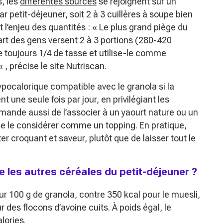
s, les
différentes sources
se rejoignent sur un
ar petit-déjeuner, soit 2 à 3 cuillères à soupe bien
 l’enjeu des quantités : «
Le plus grand piège du
upart des gens versent 2 à 3 portions (280-420
e toujours 1/4 de tasse et utilise-le comme
« , précise le site Nutriscan.
ypocalorique compatible avec le granola si la
t une seule fois par jour, en privilégiant les
ande aussi de l’associer à un yaourt nature ou un
e de le considérer comme un topping. En pratique,
er croquant et saveur, plutôt que de laisser tout le
ue les autres céréales du petit-déjeuner ?
ur 100 g de granola, contre 350 kcal pour le muesli,
r des flocons d’avoine cuits. À poids égal, le
lories.