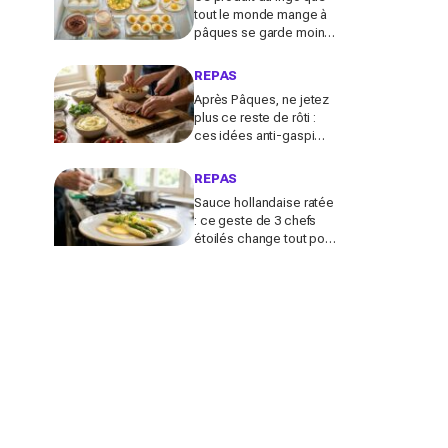
tout le monde mange à
pâques se garde moins
longtemps selon la
cuisson avant de devenir
REPAS
risqué
Après Pâques, ne jetez
plus ce reste de rôti :
ces idées anti-gaspi
vont le transformer en
plats bluffants en 20
REPAS
minutes
Sauce hollandaise ratée
: ce geste de 3 chefs
étoilés change tout pour
sublimer vos asperges
ce printemps à la
maison