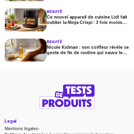
sans vernis
BEAUTÉ
Ce nouvel appareil de cuisine Lidl fait
oublier la Ninja Crispi : 3 fois moins
cher, et certains regrettent déjà
d’avoir attendu
BEAUTÉ
Nicole Kidman : son coiffeur révèle ce
geste de fin de routine qui sauve les
longueurs (et que vous zappez
sûrement)
Legal
Mentions légales