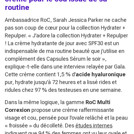
routine
Ambassadrice RoC, Sarah Jessica Parker ne cache
pas son coup de cœur pour la collection Hydrater +
Repulper.
« J’adore la collection Hydrater + Repulper
! La crème hydratante de jour avec SPF30 est un
indispensable de ma routine beauté que j’utilise en
complément des Capsules Sérum le soir »
,
explique-t-elle dans une interview relayée par Gala.
Cette crème contient 1,5 % d’
acide hyaluronique
pur, hydrate jusqu’à 72 heures et a lissé rides et
ridules chez 97 % des testeuses en une semaine.
Dans la même logique, la gamme
RoC Multi
Correxion
propose une crème raffermissante
visage et cou, pensée pour l’ovale relâché et la peau
« froissée » du décolleté. Des
études internes
indiquent que 94 % des femmes ont vu leur ovale et