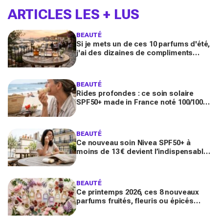
ARTICLES LES + LUS
BEAUTÉ
Si je mets un de ces 10 parfums d'été,
j'ai des dizaines de compliments
toute la journée
BEAUTÉ
Rides profondes : ce soin solaire
SPF50+ made in France noté 100/100
sur Yuka promet de freiner leur
apparition
BEAUTÉ
Ce nouveau soin Nivea SPF50+ à
moins de 13 € devient l’indispensable
des peaux sensibles pour éviter les
dégâts du soleil
BEAUTÉ
Ce printemps 2026, ces 8 nouveaux
parfums fruités, fleuris ou épicés
signés Lancôme et Guerlain vont
booster votre sillage