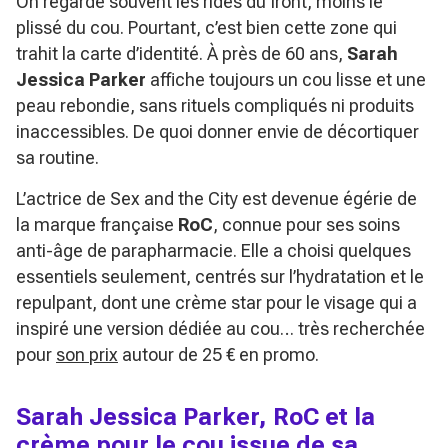
On regarde souvent les rides du front, moins le
plissé du cou. Pourtant, c’est bien cette zone qui
trahit la carte d’identité. À près de 60 ans,
Sarah
Jessica Parker
affiche toujours un cou lisse et une
peau rebondie, sans rituels compliqués ni produits
inaccessibles. De quoi donner envie de décortiquer
sa routine.
L’actrice de
Sex and the City
est devenue égérie de
la marque française
RoC
, connue pour ses soins
anti-âge de parapharmacie. Elle a choisi quelques
essentiels seulement, centrés sur l’hydratation et le
repulpant, dont une crème star pour le visage qui a
inspiré une version dédiée au cou… très recherchée
pour
son prix
autour de 25 € en promo.
Sarah Jessica Parker, RoC et la
crème pour le cou issue de sa