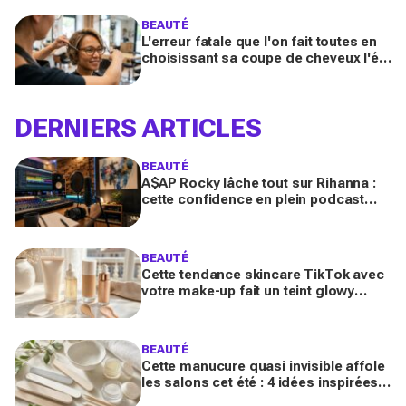
BEAUTÉ
L'erreur fatale que l'on fait toutes en
choisissant sa coupe de cheveux l'été
quand on porte des lunettes
DERNIERS ARTICLES
BEAUTÉ
A$AP Rocky lâche tout sur Rihanna :
cette confidence en plein podcast
relance enfin ce projet attendu par la
Navy depuis 10 ans
BEAUTÉ
Cette tendance skincare TikTok avec
votre make-up fait un teint glowy
bluffant (mais attention à cette erreur
avec votre SPF)
BEAUTÉ
Cette manucure quasi invisible affole
les salons cet été : 4 idées inspirées
des stars pour des ongles brillants