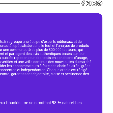
s.fr regroupe une équipe d’experts éditoriaux et de
nauté, spécialisée dans le test et l’analyse de produits
 sur une communauté de plus de 800 000 testeurs, qui
ent et partagent des avis authentiques basés sur leur
s publiés reposent sur des tests en conditions d’usage,
 vérifiés et une veille continue des nouveautés du marché.
d’aider les consommateurs à faire des choix éclairés, grâce
ansparentes et indépendantes. Chaque article est rédigé
geante, garantissant objectivité, clarté et pertinence des
eux bouclés : ce soin coiffant 98 % naturel Les