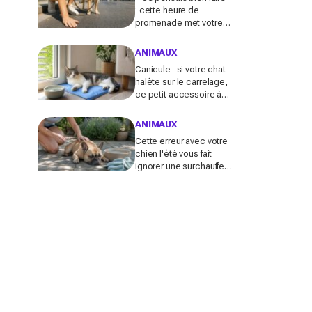
: cette heure de
promenade met votre
chien en danger l’été (et
la plupart des maîtres
ANIMAUX
l’ignorent)
Canicule : si votre chat
halète sur le carrelage,
ce petit accessoire à
moins de 10 € peut
transformer son coin
ANIMAUX
sieste tout l’été
Cette erreur avec votre
chien l'été vous fait
ignorer une surchauffe
cachée qui peut devenir
mortelle en quelques
minutes