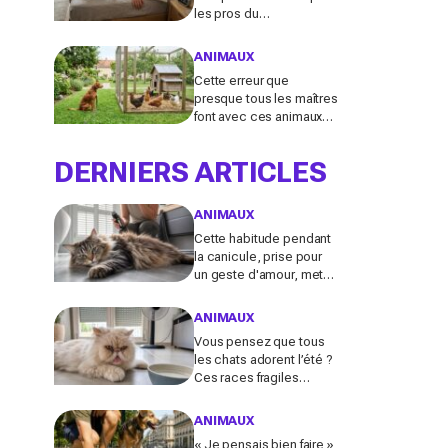
les pros du
comportement félin y
voient n’a presque
ANIMAUX
jamais rien d’anodin
Cette erreur que
presque tous les maîtres
font avec ces animaux
au jardin finit bien plus
souvent en drame qu’ils
DERNIERS ARTICLES
ne l’imaginent
ANIMAUX
Cette habitude pendant
la canicule, prise pour
un geste d'amour, met
en danger les chats à
poils longs selon les
ANIMAUX
vétérinaires
Vous pensez que tous
les chats adorent l’été ?
Ces races fragiles
risquent le coup de
chaleur fatal sans ces
ANIMAUX
gestes simples
« Je pensais bien faire »