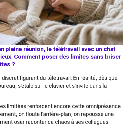
 pleine réunion, le télétravail avec un chat
ncieux. Comment poser des limites sans briser
ttes ?
discret figurant du télétravail. En réalité, dès que
ureau, s’étale sur le clavier et s’invite dans la
rties limitées renforcent encore cette omniprésence
ement, on floute l’arrière‑plan, on repousse une
ment oser raconter ce chaos à ses collègues.