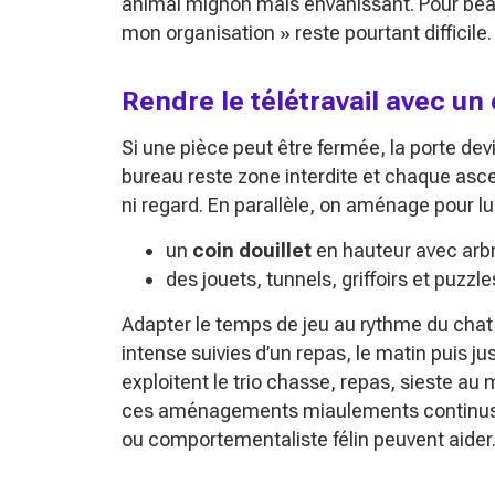
animal
mignon mais envahissant
. Pour be
mon organisation »
reste pourtant difficile.
Rendre le télétravail avec un 
Si une pièce peut être fermée, la porte dev
bureau reste zone interdite et chaque as
ni regard. En parallèle, on aménage pour lui 
un
coin douillet
en hauteur avec arbr
des jouets, tunnels, griffoirs et puzz
Adapter le temps de jeu au rythme du chat 
intense suivies d’un repas, le matin puis j
exploitent le trio
chasse, repas, sieste
au m
ces aménagements miaulements continus, m
ou comportementaliste félin peuvent aider