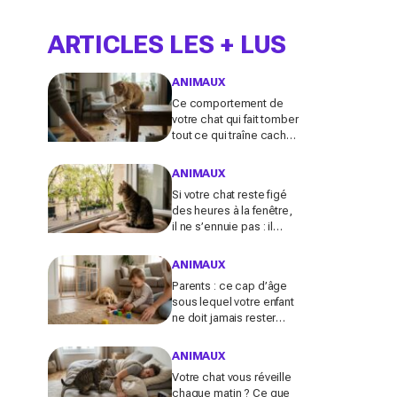
ARTICLES LES + LUS
ANIMAUX
Ce comportement de
votre chat qui fait tomber
tout ce qui traîne cache
souvent un malaise que
vous ne devez plus
ANIMAUX
ignorer
Si votre chat reste figé
des heures à la fenêtre,
il ne s’ennuie pas : il
active en secret une
faculté mentale que
ANIMAUX
vous ignorez
Parents : ce cap d’âge
sous lequel votre enfant
ne doit jamais rester
seul avec le chien,
même pour fermer la
ANIMAUX
porte
Votre chat vous réveille
chaque matin ? Ce que