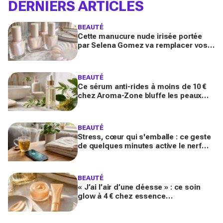
DERNIERS ARTICLES
BEAUTÉ
Cette manucure nude irisée portée
par Selena Gomez va remplacer vos
vernis d'été (et vous ne la quitterez
plus de l'année)
BEAUTÉ
Ce sérum anti-rides à moins de 10 €
chez Aroma-Zone bluffe les peaux
matures avec un effet botox-like venu
de ce végétal
BEAUTÉ
Stress, cœur qui s'emballe : ce geste
de quelques minutes active le nerf
vague et calme le système nerveux
d'une façon bluffante
BEAUTÉ
« J’ai l’air d’une déesse » : ce soin
glow à 4 € chez essence
métamorphose la peau en quelques
secondes, et il part déjà vite