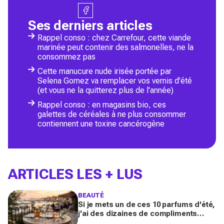
Ses derniers articles
Rappel conso : chez Carrefour, cette viande
marinée peut contenir des salmonelles, ne la
consommez pas
Cette manucure nude irisée portée par
Selena Gomez va remplacer vos vernis d'été
(et vous ne la quitterez plus de l'année)
Rappel conso : en magasins bio, ces
galettes de céréales à ne plus consommer
contiennent une toxine cancérogène
ARTICLES LES + LUS
BEAUTÉ
Si je mets un de ces 10 parfums d'été,
j'ai des dizaines de compliments
toute la journée