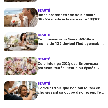
BEAUTÉ
Rides profondes : ce soin solaire
SPF50+ made in France noté 100/100
sur Yuka promet de freiner leur
apparition
BEAUTÉ
Ce nouveau soin Nivea SPF50+ à
moins de 13 € devient l’indispensable
des peaux sensibles pour éviter les
dégâts du soleil
BEAUTÉ
Ce printemps 2026, ces 8 nouveaux
parfums fruités, fleuris ou épicés
signés Lancôme et Guerlain vont
booster votre sillage
BEAUTÉ
L'erreur fatale que l'on fait toutes en
choisissant sa coupe de cheveux l'été
quand on porte des lunettes