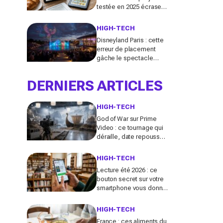
testée en 2025 écrase
toutes les autres (et je
ne reviendrai plus en
HIGH-TECH
arrière)
Disneyland Paris : cette
erreur de placement
gâche le spectacle
Cascade of Lights, voici
la zone à viser pour en
DERNIERS ARTICLES
profiter vraiment
HIGH-TECH
God of War sur Prime
Video : ce tournage qui
déraille, date repoussée
et ce colosse
d’Hollywood pressenti
HIGH-TECH
pour le héros
Lecture été 2026 : ce
bouton secret sur votre
smartphone vous donne
accès à des milliers de
livres gratuits
HIGH-TECH
France : ces aliments du