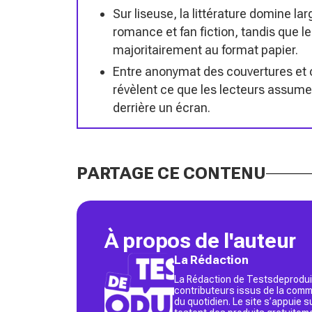
Sur liseuse, la littérature domine la
romance et fan fiction, tandis que le
majoritairement au format papier.
Entre anonymat des couvertures et c
révèlent ce que les lecteurs assumen
derrière un écran.
PARTAGE CE CONTENU
À propos de l'auteur
La Rédaction
La Rédaction de Testsdeproduit
contributeurs issus de la commu
du quotidien. Le site s’appuie