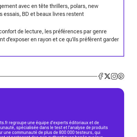
rgement avec en tête thrillers, polars, new
s essais, BD et beaux livres restent
onfort de lecture, les préférences par genre
t d’exposer en rayon et ce qu’ils préfèrent garder
s.fr regroupe une équipe d’experts éditoriaux et de
nauté, spécialisée dans le test et l’analyse de produits
 sur une communauté de plus de 800 000 testeurs, qui