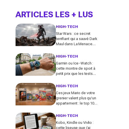
ARTICLES LES + LUS
HIGH-TECH
Star Wars : ce secret
terrifiant qui a sauvé Dark
Maul dans La Menace
fantôme (et bouleverse
la série Maul : Seigneur
HIGH-TECH
de l’ombre)
Garmin ou Ice-Watch :
cette montre de sport à
petit prix que les tests
déconseillent aux
sportives vraiment
HIGH-TECH
régulières
Ces jeux Mario de votre
grenier valent plus qu’un
appartement : le top 10
que les collectionneurs
s’arrachent en ce
HIGH-TECH
moment
Kobo, Kindle ou Vivlio :
cette liseuse que j’ai