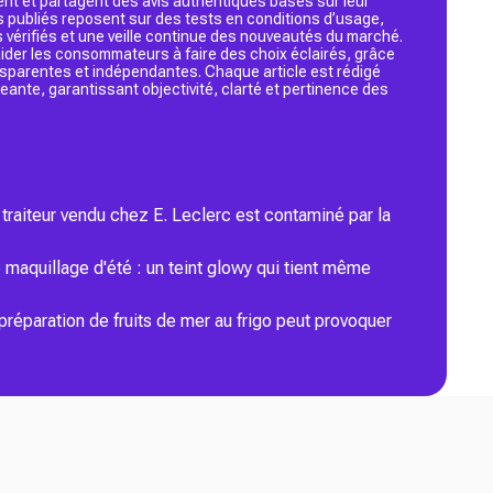
ent et partagent des avis authentiques basés sur leur
s publiés reposent sur des tests en conditions d’usage,
 vérifiés et une veille continue des nouveautés du marché.
d’aider les consommateurs à faire des choix éclairés, grâce
ansparentes et indépendantes. Chaque article est rédigé
geante, garantissant objectivité, clarté et pertinence des
traiteur vendu chez E. Leclerc est contaminé par la
maquillage d'été : un teint glowy qui tient même
préparation de fruits de mer au frigo peut provoquer