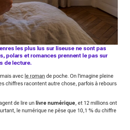
genres les plus lus sur liseuse ne sont pas
ns, polars et romances prennent le pas sur
s de lecture.
sormais avec
le roman
de poche. On l’imagine pleine
es chiffres racontent autre chose, parfois à rebours
agent de lire un
livre numérique
, et 12 millions ont
urtant, le numérique ne pèse que 10,1 % du chiffre