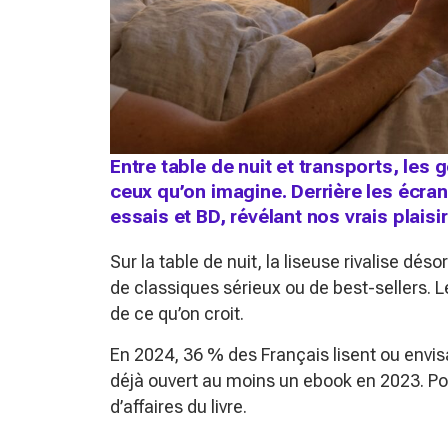
Entre table de nuit et transports, les 
ceux qu’on imagine. Derrière les écra
essais et BD, révélant nos vrais plaisir
Sur la table de nuit, la liseuse rivalise dé
de classiques sérieux ou de best-sellers. L
de ce qu’on croit.
En 2024, 36 % des Français lisent ou envis
déjà ouvert au moins un ebook en 2023. Po
d’affaires du livre.