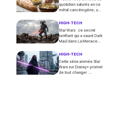
quotidien saturés en ce
métal cancérogène, une
contamination record
qui inquiète l’Anses
HIGH-TECH
Star Wars : ce secret
terrifiant qui a sauvé Dark
Maul dans La Menace
fantôme (et bouleverse
la série Maul : Seigneur
HIGH-TECH
de l’ombre)
Cette série animée Star
Wars sur Disney+ promet
de tout changer :
révolution tant attendue
ou simple sursaut avant
le déclin ?