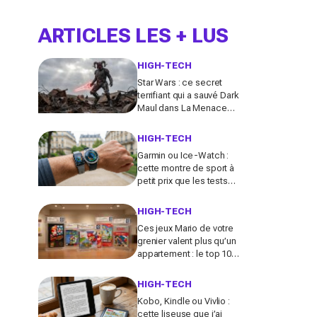
ARTICLES LES + LUS
HIGH-TECH
Star Wars : ce secret
terrifiant qui a sauvé Dark
Maul dans La Menace
fantôme (et bouleverse
la série Maul : Seigneur
HIGH-TECH
de l’ombre)
Garmin ou Ice-Watch :
cette montre de sport à
petit prix que les tests
déconseillent aux
sportives vraiment
HIGH-TECH
régulières
Ces jeux Mario de votre
grenier valent plus qu’un
appartement : le top 10
que les collectionneurs
s’arrachent en ce
HIGH-TECH
moment
Kobo, Kindle ou Vivlio :
cette liseuse que j’ai