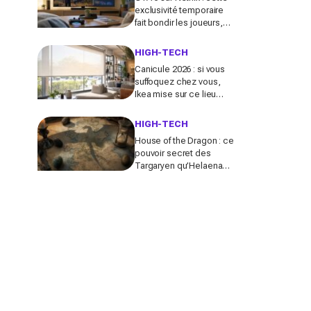
exclusivité temporaire
fait bondir les joueurs,
voilà ce que vous
risquez de manquer
HIGH-TECH
sans abonnement
Canicule 2026 : si vous
suffoquez chez vous,
Ikea mise sur ce lieu
gratuit et ce produit à
4,99 € qui changent tout
HIGH-TECH
House of the Dragon : ce
pouvoir secret des
Targaryen qu’Helaena
fait ressurgir et qui peut
tout changer dans la
série