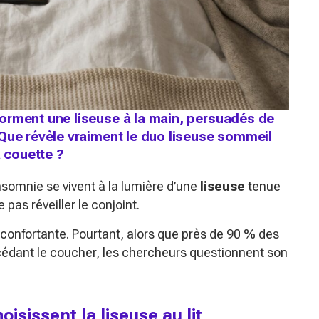
orment une liseuse à la main, persuadés de
Que révèle vraiment le duo liseuse sommeil
a couette ?
somnie se vivent à la lumière d’une
liseuse
tenue
as réveiller le conjoint.
éconfortante. Pourtant, alors que près de 90 % des
écédant le coucher, les chercheurs questionnent son
isissent la liseuse au lit