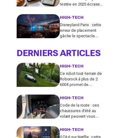
testée en 2025 écrase
toutes les autres (et je
ne reviendrai plus en
HIGH-TECH
arrière)
Disneyland Paris : cette
erreur de placement
gâche le spectacle
Cascade of Lights, voici
la zone à viser pour en
DERNIERS ARTICLES
profiter vraiment
HIGH-TECH
Ce robot tout-terrain de
Roborock à plus de 2
600 € promet de
dompter les jardins en
pente… faut-il vraiment
HIGH-TECH
craquer ?
Code de la route : ces
chaussures d’été au
volant peuvent vous
coûter très cher (bien
plus que 35 € en cas
HIGH-TECH
d’accident)
GTA 6 sur Netflix : cette