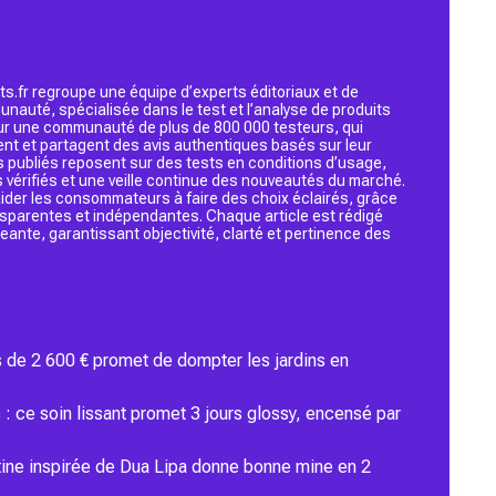
s.fr regroupe une équipe d’experts éditoriaux et de
nauté, spécialisée dans le test et l’analyse de produits
 sur une communauté de plus de 800 000 testeurs, qui
ent et partagent des avis authentiques basés sur leur
s publiés reposent sur des tests en conditions d’usage,
 vérifiés et une veille continue des nouveautés du marché.
d’aider les consommateurs à faire des choix éclairés, grâce
ansparentes et indépendantes. Chaque article est rédigé
geante, garantissant objectivité, clarté et pertinence des
s de 2 600 € promet de dompter les jardins en
s : ce soin lissant promet 3 jours glossy, encensé par
outine inspirée de Dua Lipa donne bonne mine en 2