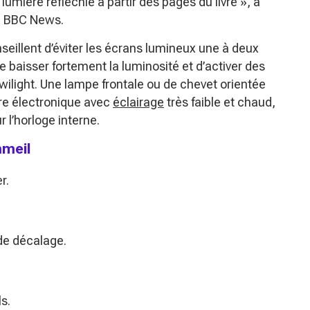
 lumière réfléchie à partir des pages du livre »
, a
la BBC News.
nseillent d’éviter les écrans lumineux une à deux
baisser fortement la luminosité et d’activer des
ilight. Une lampe frontale ou de chevet orientée
ncre électronique avec
éclairage
très faible et chaud,
l’horloge interne.
mmeil
r.
 de décalage.
s.