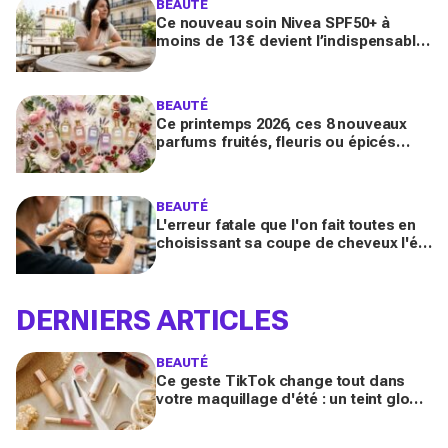
BEAUTÉ
Ce nouveau soin Nivea SPF50+ à
moins de 13 € devient l’indispensable
des peaux sensibles pour éviter les
dégâts du soleil
BEAUTÉ
Ce printemps 2026, ces 8 nouveaux
parfums fruités, fleuris ou épicés
signés Lancôme et Guerlain vont
booster votre sillage
BEAUTÉ
L'erreur fatale que l'on fait toutes en
choisissant sa coupe de cheveux l'été
quand on porte des lunettes
DERNIERS ARTICLES
BEAUTÉ
Ce geste TikTok change tout dans
votre maquillage d'été : un teint glowy
qui tient même sous 30 °C (sans effet
plâtre)