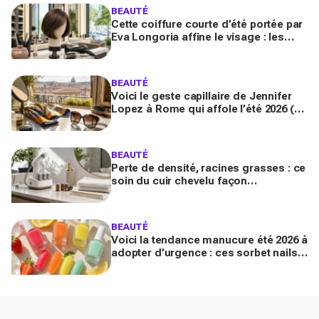
BEAUTÉ
Cette coiffure courte d’été portée par
Eva Longoria affine le visage : les
coiffeurs préviennent, vous allez la
réclamer en 2026
BEAUTÉ
Voici le geste capillaire de Jennifer
Lopez à Rome qui affole l’été 2026 (et
que vous n’avez sans doute pas
encore essayé)
BEAUTÉ
Perte de densité, racines grasses : ce
soin du cuir chevelu façon
Hydrafacial a métamorphosé mes
cheveux en 3 mois
BEAUTÉ
Voici la tendance manucure été 2026 à
adopter d’urgence : ces sorbet nails
qui transforment vos ongles en 9
looks ultra joyeux