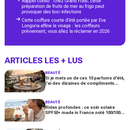
Rappel conso : chez Grand Frais, cette
préparation de fruits de mer au frigo peut
provoquer des toxi-infections
Cette coiffure courte d’été portée par Eva
Longoria affine le visage : les coiffeurs
préviennent, vous allez la réclamer en 2026
ARTICLES LES + LUS
BEAUTÉ
Si je mets un de ces 10 parfums d'été,
j'ai des dizaines de compliments
toute la journée
BEAUTÉ
Rides profondes : ce soin solaire
SPF50+ made in France noté 100/100
sur Yuka promet de freiner leur
apparition