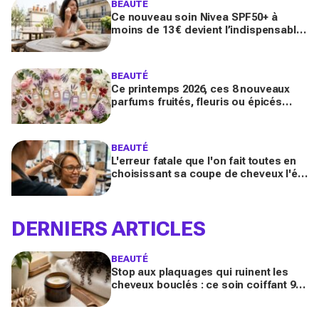
BEAUTÉ
Ce nouveau soin Nivea SPF50+ à
moins de 13 € devient l’indispensable
des peaux sensibles pour éviter les
dégâts du soleil
BEAUTÉ
Ce printemps 2026, ces 8 nouveaux
parfums fruités, fleuris ou épicés
signés Lancôme et Guerlain vont
booster votre sillage
BEAUTÉ
L'erreur fatale que l'on fait toutes en
choisissant sa coupe de cheveux l'été
quand on porte des lunettes
DERNIERS ARTICLES
BEAUTÉ
Stop aux plaquages qui ruinent les
cheveux bouclés : ce soin coiffant 98
% naturel Les Secrets de Loly fait la
différence