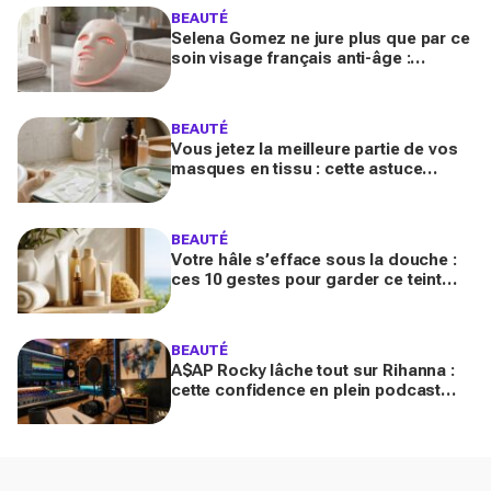
BEAUTÉ
Selena Gomez ne jure plus que par ce
soin visage français anti-âge :
pourquoi ce dispositif LED à près de
700 € affole le web ?
BEAUTÉ
Vous jetez la meilleure partie de vos
masques en tissu : cette astuce
détournée transforme ce reste de
soin en vrai booster beauté
BEAUTÉ
Votre hâle s’efface sous la douche :
ces 10 gestes pour garder ce teint
d’été longtemps sans abîmer votre
peau fragile
BEAUTÉ
A$AP Rocky lâche tout sur Rihanna :
cette confidence en plein podcast
relance enfin ce projet attendu par la
Navy depuis 10 ans