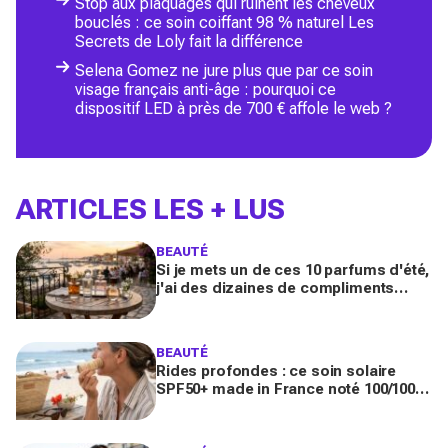
Stop aux plaquages qui ruinent les cheveux
bouclés : ce soin coiffant 98 % naturel Les
Secrets de Loly fait la différence
Selena Gomez ne jure plus que par ce soin
visage français anti-âge : pourquoi ce
dispositif LED à près de 700 € affole le web ?
ARTICLES LES + LUS
BEAUTÉ
Si je mets un de ces 10 parfums d'été,
j'ai des dizaines de compliments
toute la journée
BEAUTÉ
Rides profondes : ce soin solaire
SPF50+ made in France noté 100/100
sur Yuka promet de freiner leur
apparition