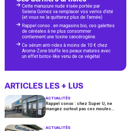
Cette manucure nude irisée portée par
Selena Gomez va remplacer vos vernis d'été
(et vous ne la quitterez plus de l'année)
Rappel conso : en magasins bio, ces galettes
de céréales à ne plus consommer
contiennent une toxine cancérogène
Ce sérum anti-rides à moins de 10 € chez
Aroma-Zone bluffe les peaux matures avec
un effet botox-like venu de ce végétal
ARTICLES LES + LUS
ACTUALITÉS
Rappel conso : chez Super U, ne
mangez surtout pas ces moules
fraîches, risque de toxines
diarrhéiques
ACTUALITÉS