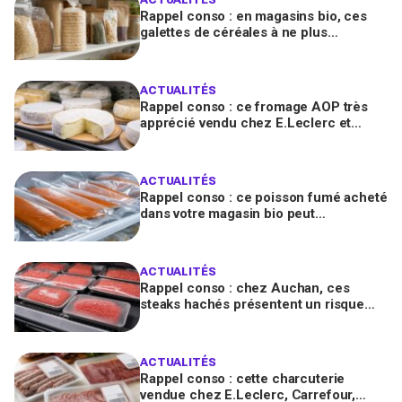
Rappel conso : en magasins bio, ces
galettes de céréales à ne plus
consommer contiennent une toxine
cancérogène
ACTUALITÉS
Rappel conso : ce fromage AOP très
apprécié vendu chez E.Leclerc et
Carrefour est contaminé par la Listeria
ACTUALITÉS
Rappel conso : ce poisson fumé acheté
dans votre magasin bio peut
transmettre la listériose, vérifiez votre
frigo
ACTUALITÉS
Rappel conso : chez Auchan, ces
steaks hachés présentent un risque
bactérien à cause d'un emballage
défectueux
ACTUALITÉS
Rappel conso : cette charcuterie
vendue chez E.Leclerc, Carrefour,