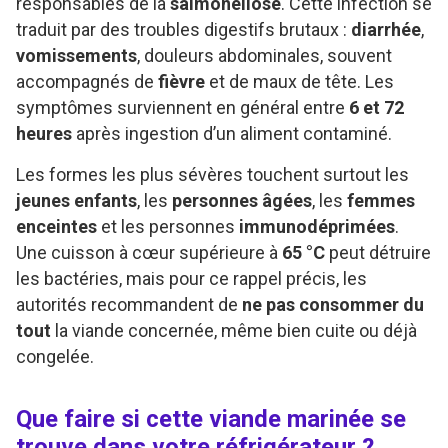
responsables de la
salmonellose
. Cette infection se
traduit par des troubles digestifs brutaux :
diarrhée
,
vomissements
, douleurs abdominales, souvent
accompagnés de
fièvre
et de maux de tête. Les
symptômes surviennent en général entre
6 et 72
heures
après ingestion d’un aliment contaminé.
Les formes les plus sévères touchent surtout les
jeunes enfants
, les
personnes âgées
, les
femmes
enceintes
et les personnes
immunodéprimées
.
Une cuisson à cœur supérieure à
65 °C
peut détruire
les bactéries, mais pour ce rappel précis, les
autorités recommandent de
ne pas consommer du
tout
la viande concernée, même bien cuite ou déjà
congelée.
Que faire si cette viande marinée se
trouve dans votre réfrigérateur ?