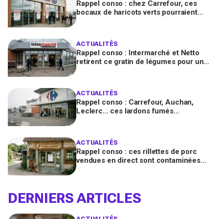
Rappel conso : chez Carrefour, ces
bocaux de haricots verts pourraient
contenir des morceaux de verre
ACTUALITÉS
Rappel conso : Intermarché et Netto
retirent ce gratin de légumes pour un
risque de Listeria
ACTUALITÉS
Rappel conso : Carrefour, Auchan,
Leclerc... ces lardons fumés
contaminés à la salmonelle à vérifier
chez vous en France
ACTUALITÉS
Rappel conso : ces rillettes de porc
vendues en direct sont contaminées
par la Listeria, vérifiez votre frigo
DERNIERS ARTICLES
ACTUALITÉS