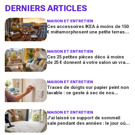
DERNIERS ARTICLES
MAISON ET ENTRETIEN
Ces accessoires IKEA à moins de 150
€ métamorphosent une petite terrasse
en vrai salon d’été stylé chez vous
(qu’on oublie souvent)
MAISON ET ENTRETIEN
Ces 25 petites pièces déco à moins
de 25 € donnent à votre salon un vrai
air de maison de vacances avant l’été
2026
MAISON ET ENTRETIEN
Traces de doigts sur papier peint non
lavable : ce geste à sec de nos
grands-mères qui nettoie tout sans
jamais décoller le lé
MAISON ET ENTRETIEN
J’ai laissé ce support de sommeil
sale pendant des années : le jour où
je l’ai vraiment assaini, j’ai découvert
l’horreur cachée