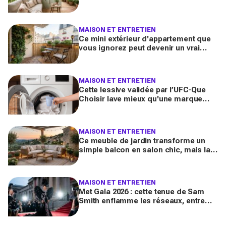
pour en faire une véritable pièce à
vivre
MAISON ET ENTRETIEN
Ce mini extérieur d'appartement que
vous ignorez peut devenir un vrai
salon : 12 idées futées pour le
transformer dès ce week-end
MAISON ET ENTRETIEN
Cette lessive validée par l’UFC-Que
Choisir lave mieux qu'une marque
culte vendue partout, et coûte deux
fois moins cher par lavage
MAISON ET ENTRETIEN
Ce meuble de jardin transforme un
simple balcon en salon chic, mais la
plupart des Français le choisissent à
côté de la plaque
MAISON ET ENTRETIEN
Met Gala 2026 : cette tenue de Sam
Smith enflamme les réseaux, entre
chef-d’œuvre de mode queer et
polémique inattendue