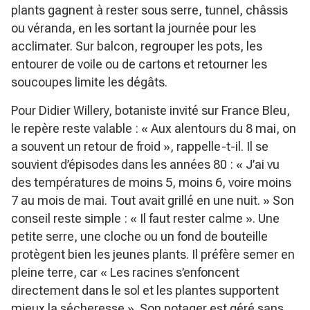
plants gagnent à rester sous serre, tunnel, châssis
ou véranda, en les sortant la journée pour les
acclimater. Sur balcon, regrouper les pots, les
entourer de voile ou de cartons et retourner les
soucoupes limite les dégâts.
Pour Didier Willery, botaniste invité sur France Bleu,
le repère reste valable :
« Aux alentours du 8 mai, on
a souvent un retour de froid »
, rappelle-t-il. Il se
souvient d’épisodes dans les années 80 :
« J’ai vu
des températures de moins 5, moins 6, voire moins
7 au mois de mai. Tout avait grillé en une nuit. »
Son
conseil reste simple :
« Il faut rester calme »
. Une
petite serre, une cloche ou un fond de bouteille
protègent bien les jeunes plants. Il préfère semer en
pleine terre, car
« Les racines s’enfoncent
directement dans le sol et les plantes supportent
mieux la sécheresse »
. Son potager est géré sans