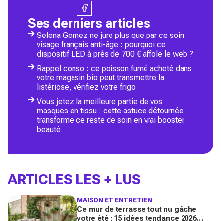
Ses derniers articles
Selena Gomez ne jure plus que par ce soin
visage français anti-âge : pourquoi ce
dispositif LED à près de 700 € affole le web ?
Rappel conso : ce poisson fumé acheté dans
votre magasin bio peut transmettre la
listériose, vérifiez votre frigo
Vous jetez la meilleure partie de vos
masques en tissu : cette astuce détournée
transforme ce reste de soin en vrai booster
beauté
ARTICLES LES + LUS
MAISON ET ENTRETIEN
Ce mur de terrasse tout nu gâche
votre été : 15 idées tendance 2026