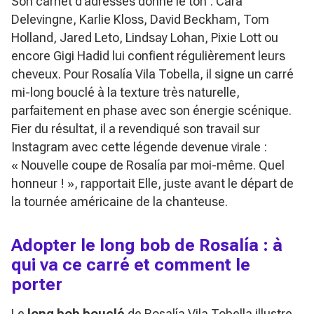
Son carnet d’adresses donne le ton : Cara
Delevingne, Karlie Kloss, David Beckham, Tom
Holland, Jared Leto, Lindsay Lohan, Pixie Lott ou
encore Gigi Hadid lui confient régulièrement leurs
cheveux. Pour Rosalía Vila Tobella, il signe un carré
mi-long bouclé à la texture très naturelle,
parfaitement en phase avec son énergie scénique.
Fier du résultat, il a revendiqué son travail sur
Instagram avec cette légende devenue virale :
« Nouvelle coupe de Rosalía par moi-même. Quel
honneur ! »
, rapportait Elle, juste avant le départ de
la tournée américaine de la chanteuse.
Adopter le long bob de Rosalía : à
qui va ce carré et comment le
porter
Le
long bob bouclé
de Rosalía Vila Tobella illustre