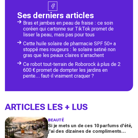
Ses derniers articles
Bras et jambes en peau de fraise : ce soin
coréen qui cartonne sur TikTok promet de
lisser la peau, mais pas pour tous
Cette huile solaire de pharmacie SPF 50+ a
stoppé mes rougeurs : le solaire satiné non
gras que les peaux claires s’arrachent
Ce robot tout-terrain de Roborock à plus de 2
600 € promet de dompter les jardins en
pente… faut-il vraiment craquer ?
ARTICLES LES + LUS
BEAUTÉ
Si je mets un de ces 10 parfums d'été,
j'ai des dizaines de compliments
toute la journée