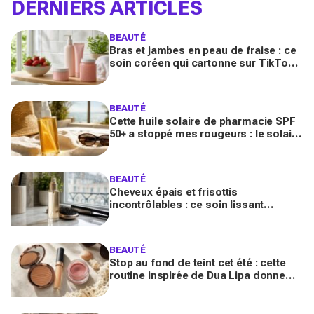
DERNIERS ARTICLES
BEAUTÉ
Bras et jambes en peau de fraise : ce
soin coréen qui cartonne sur TikTok
promet de lisser la peau, mais pas
pour tous
BEAUTÉ
Cette huile solaire de pharmacie SPF
50+ a stoppé mes rougeurs : le solaire
satiné non gras que les peaux claires
s’arrachent
BEAUTÉ
Cheveux épais et frisottis
incontrôlables : ce soin lissant
promet 3 jours glossy, encensé par
les avis sur Beauté Test
BEAUTÉ
Stop au fond de teint cet été : cette
routine inspirée de Dua Lipa donne
bonne mine en 2 secondes avec
seulement trois produits