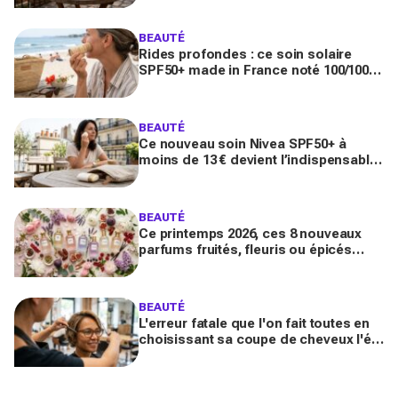
BEAUTÉ
Rides profondes : ce soin solaire
SPF50+ made in France noté 100/100
sur Yuka promet de freiner leur
apparition
BEAUTÉ
Ce nouveau soin Nivea SPF50+ à
moins de 13 € devient l’indispensable
des peaux sensibles pour éviter les
dégâts du soleil
BEAUTÉ
Ce printemps 2026, ces 8 nouveaux
parfums fruités, fleuris ou épicés
signés Lancôme et Guerlain vont
booster votre sillage
BEAUTÉ
L'erreur fatale que l'on fait toutes en
choisissant sa coupe de cheveux l'été
quand on porte des lunettes