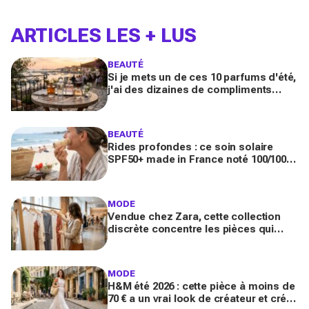
ARTICLES LES + LUS
BEAUTÉ
Si je mets un de ces 10 parfums d'été,
j'ai des dizaines de compliments
toute la journée
BEAUTÉ
Rides profondes : ce soin solaire
SPF50+ made in France noté 100/100
sur Yuka promet de freiner leur
apparition
MODE
Vendue chez Zara, cette collection
discrète concentre les pièces qui
"font riche" : voici les astuces pour la
trouver avant tout le monde
MODE
H&M été 2026 : cette pièce à moins de
70 € a un vrai look de créateur et crée