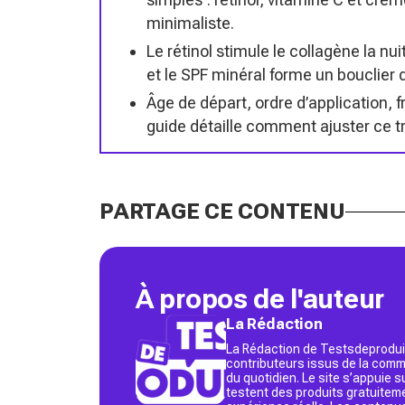
minimaliste.
Le rétinol stimule le collagène la nui
et le SPF minéral forme un bouclier 
Âge de départ, ordre d’application, 
guide détaille comment ajuster ce tri
PARTAGE CE CONTENU
À propos de l'auteur
La Rédaction
La Rédaction de Testsdeproduit
contributeurs issus de la commu
du quotidien. Le site s’appuie
testent des produits gratuitem