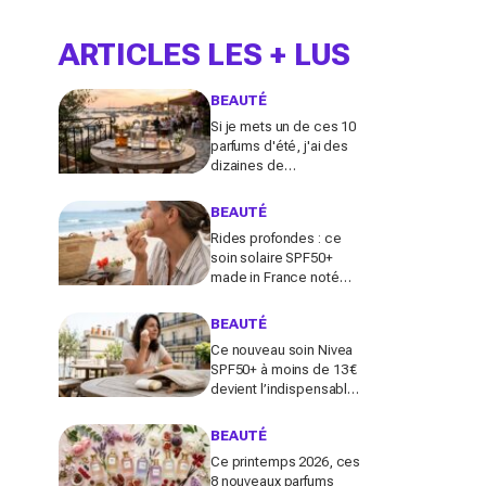
ARTICLES LES + LUS
BEAUTÉ
Si je mets un de ces 10
parfums d'été, j'ai des
dizaines de
compliments toute la
journée
BEAUTÉ
Rides profondes : ce
soin solaire SPF50+
made in France noté
100/100 sur Yuka promet
de freiner leur apparition
BEAUTÉ
Ce nouveau soin Nivea
SPF50+ à moins de 13 €
devient l’indispensable
des peaux sensibles
pour éviter les dégâts du
BEAUTÉ
soleil
Ce printemps 2026, ces
8 nouveaux parfums