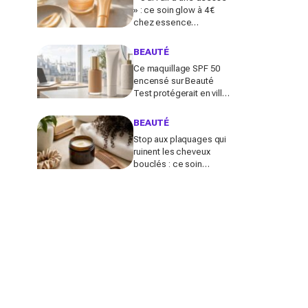
» : ce soin glow à 4 €
chez essence
métamorphose la peau
en quelques secondes,
BEAUTÉ
et il part déjà vite
Ce maquillage SPF 50
encensé sur Beauté
Test protégerait en ville
comme un vrai solaire :
faut-il encore mettre une
BEAUTÉ
crème dessous?
Stop aux plaquages qui
ruinent les cheveux
bouclés : ce soin
coiffant 98 % naturel Les
Secrets de Loly fait la
différence