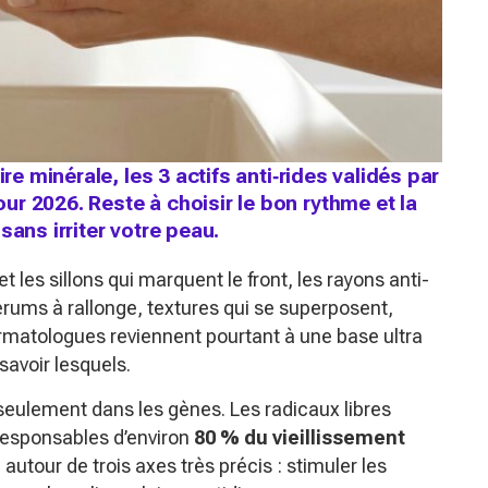
re minérale, les 3 actifs anti‑rides validés par
r 2026. Reste à choisir le bon rythme et la
sans irriter votre peau.
et les sillons qui marquent le front, les rayons anti-
érums à rallonge, textures qui se superposent,
atologues reviennent pourtant à une base ultra
savoir lesquels.
s seulement dans les gènes. Les radicaux libres
 responsables d’environ
80 % du vieillissement
e autour de trois axes très précis : stimuler les