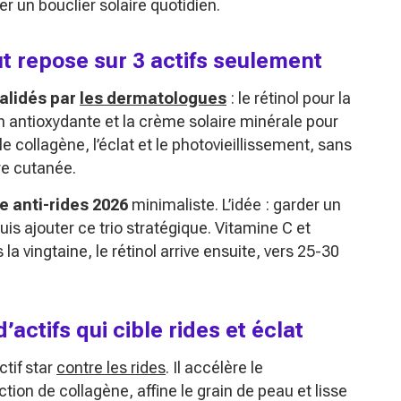
ler un bouclier solaire quotidien.
ut repose sur 3 actifs seulement
validés par
les dermatologues
: le rétinol pour la
on antioxydante et la crème solaire minérale pour
 le collagène, l’éclat et le photovieillissement, sans
ère cutanée.
e anti-rides 2026
minimaliste. L’idée : garder un
is ajouter ce trio stratégique. Vitamine C et
 vingtaine, le rétinol arrive ensuite, vers 25-30
d’actifs qui cible rides et éclat
ctif star
contre les rides
. Il accélère le
tion de collagène, affine le grain de peau et lisse