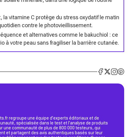
t, la vitamine C protège du stress oxydatif le matin
quotidien contre le photovieillissement.
fréquence et alternatives comme le bakuchiol : ce
o à votre peau sans fragiliser la barrière cutanée.
s.fr regroupe une équipe d’experts éditoriaux et de
nauté, spécialisée dans le test et l’analyse de produits
 sur une communauté de plus de 800 000 testeurs, qui
ent et partagent des avis authentiques basés sur leur