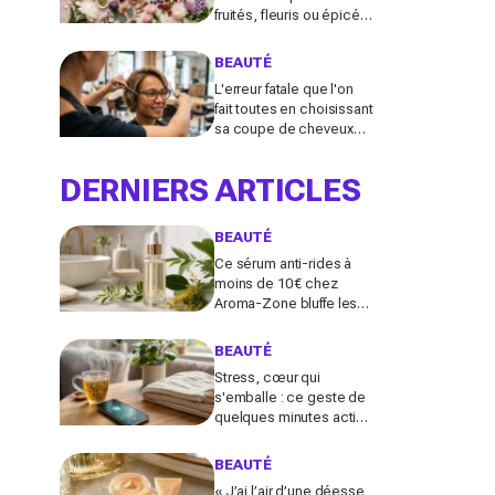
fruités, fleuris ou épicés
signés Lancôme et
Guerlain vont booster
BEAUTÉ
votre sillage
L'erreur fatale que l'on
fait toutes en choisissant
sa coupe de cheveux
l'été quand on porte des
lunettes
DERNIERS ARTICLES
BEAUTÉ
Ce sérum anti-rides à
moins de 10 € chez
Aroma-Zone bluffe les
peaux matures avec un
effet botox-like venu de
BEAUTÉ
ce végétal
Stress, cœur qui
s'emballe : ce geste de
quelques minutes active
le nerf vague et calme le
système nerveux d'une
BEAUTÉ
façon bluffante
« J’ai l’air d’une déesse