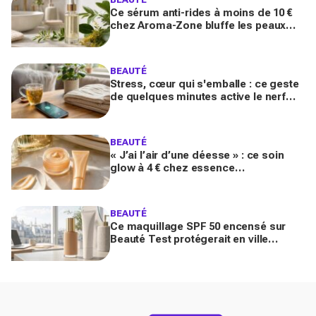
Ce sérum anti-rides à moins de 10 €
chez Aroma-Zone bluffe les peaux
matures avec un effet botox-like venu
de ce végétal
BEAUTÉ
Stress, cœur qui s'emballe : ce geste
de quelques minutes active le nerf
vague et calme le système nerveux
d'une façon bluffante
BEAUTÉ
« J’ai l’air d’une déesse » : ce soin
glow à 4 € chez essence
métamorphose la peau en quelques
secondes, et il part déjà vite
BEAUTÉ
Ce maquillage SPF 50 encensé sur
Beauté Test protégerait en ville
comme un vrai solaire : faut-il encore
mettre une crème dessous?