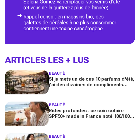
Selena Gomez va remplacer vos vernis d'été
(et vous ne la quitterez plus de l'année)
Rappel conso : en magasins bio, ces
galettes de céréales à ne plus consommer
contiennent une toxine cancérogène
ARTICLES LES + LUS
BEAUTÉ
Si je mets un de ces 10 parfums d'été,
j'ai des dizaines de compliments
toute la journée
BEAUTÉ
Rides profondes : ce soin solaire
SPF50+ made in France noté 100/100
sur Yuka promet de freiner leur
apparition
BEAUTÉ