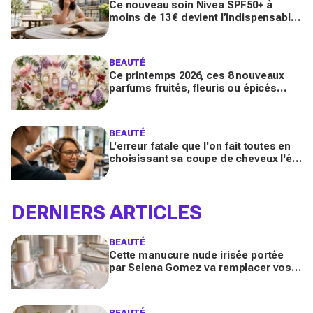
Ce nouveau soin Nivea SPF50+ à
moins de 13 € devient l’indispensable
des peaux sensibles pour éviter les
dégâts du soleil
BEAUTÉ
Ce printemps 2026, ces 8 nouveaux
parfums fruités, fleuris ou épicés
signés Lancôme et Guerlain vont
booster votre sillage
BEAUTÉ
L'erreur fatale que l'on fait toutes en
choisissant sa coupe de cheveux l'été
quand on porte des lunettes
DERNIERS ARTICLES
BEAUTÉ
Cette manucure nude irisée portée
par Selena Gomez va remplacer vos
vernis d'été (et vous ne la quitterez
plus de l'année)
BEAUTÉ