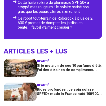
Cette huile solaire de pharmacie SPF 50+ a
stoppé mes rougeurs : le solaire satiné non
gras que les peaux claires s’arrachent
Ce robot tout-terrain de Roborock à plus de 2
600 € promet de dompter les jardins en
pente… faut-il vraiment craquer ?
ARTICLES LES + LUS
BEAUTÉ
Si je mets un de ces 10 parfums d'été,
j'ai des dizaines de compliments
toute la journée
BEAUTÉ
Rides profondes : ce soin solaire
SPF50+ made in France noté 100/100
sur Yuka promet de freiner leur
apparition