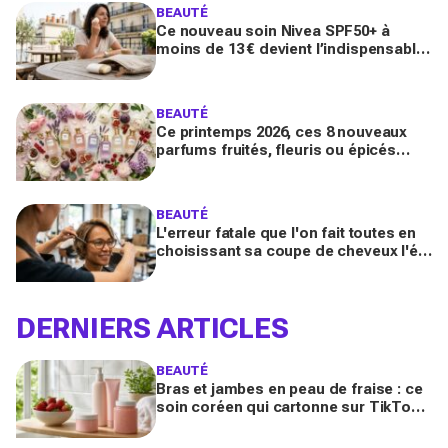
BEAUTÉ
Ce nouveau soin Nivea SPF50+ à
moins de 13 € devient l’indispensable
des peaux sensibles pour éviter les
dégâts du soleil
BEAUTÉ
Ce printemps 2026, ces 8 nouveaux
parfums fruités, fleuris ou épicés
signés Lancôme et Guerlain vont
booster votre sillage
BEAUTÉ
L'erreur fatale que l'on fait toutes en
choisissant sa coupe de cheveux l'été
quand on porte des lunettes
DERNIERS ARTICLES
BEAUTÉ
Bras et jambes en peau de fraise : ce
soin coréen qui cartonne sur TikTok
promet de lisser la peau, mais pas
pour tous