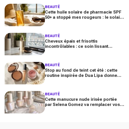
BEAUTÉ
Cette huile solaire de pharmacie SPF
50+ a stoppé mes rougeurs : le solaire
satiné non gras que les peaux claires
s’arrachent
BEAUTÉ
Cheveux épais et frisottis
incontrôlables : ce soin lissant
promet 3 jours glossy, encensé par
les avis sur Beauté Test
BEAUTÉ
Stop au fond de teint cet été : cette
routine inspirée de Dua Lipa donne
bonne mine en 2 secondes avec
seulement trois produits
BEAUTÉ
Cette manucure nude irisée portée
par Selena Gomez va remplacer vos
vernis d'été (et vous ne la quitterez
plus de l'année)