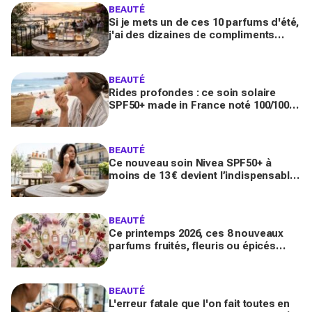
BEAUTÉ
Si je mets un de ces 10 parfums d'été,
j'ai des dizaines de compliments
toute la journée
BEAUTÉ
Rides profondes : ce soin solaire
SPF50+ made in France noté 100/100
sur Yuka promet de freiner leur
apparition
BEAUTÉ
Ce nouveau soin Nivea SPF50+ à
moins de 13 € devient l’indispensable
des peaux sensibles pour éviter les
dégâts du soleil
BEAUTÉ
Ce printemps 2026, ces 8 nouveaux
parfums fruités, fleuris ou épicés
signés Lancôme et Guerlain vont
booster votre sillage
BEAUTÉ
L'erreur fatale que l'on fait toutes en