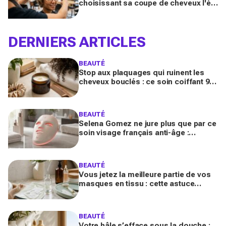
choisissant sa coupe de cheveux l'été
quand on porte des lunettes
DERNIERS ARTICLES
BEAUTÉ
Stop aux plaquages qui ruinent les
cheveux bouclés : ce soin coiffant 98
% naturel Les Secrets de Loly fait la
différence
BEAUTÉ
Selena Gomez ne jure plus que par ce
soin visage français anti-âge :
pourquoi ce dispositif LED à près de
700 € affole le web ?
BEAUTÉ
Vous jetez la meilleure partie de vos
masques en tissu : cette astuce
détournée transforme ce reste de
soin en vrai booster beauté
BEAUTÉ
Votre hâle s’efface sous la douche :