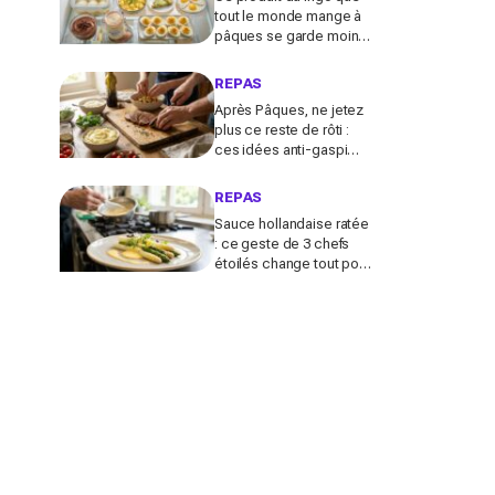
tout le monde mange à
pâques se garde moins
longtemps selon la
cuisson avant de devenir
REPAS
risqué
Après Pâques, ne jetez
plus ce reste de rôti :
ces idées anti-gaspi
vont le transformer en
plats bluffants en 20
REPAS
minutes
Sauce hollandaise ratée
: ce geste de 3 chefs
étoilés change tout pour
sublimer vos asperges
ce printemps à la
maison