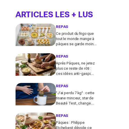
ARTICLES LES + LUS
REPAS
Ce produit du frigo que
tout le monde mange à
pâques se garde moins
longtemps selon la
cuisson avant de devenir
REPAS
risqué
Après Pâques, ne jetez
plus ce reste de rôti :
ces idées anti-gaspi
vont le transformer en
plats bluffants en 20
REPAS
minutes
"J’ai perdu 7 kg" : cette
tisane minceur, star de
Beauté Test, change
tout contre les
ballonnements et le
REPAS
ventre gonflé
Pâques : Philippe
Etchebest dévoile ce