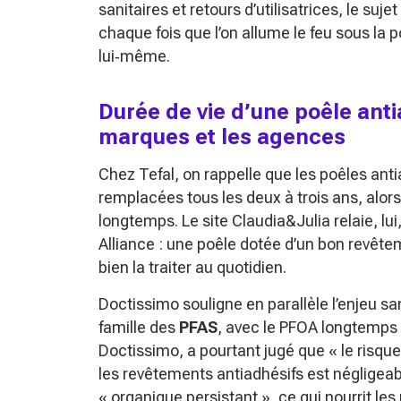
sanitaires et retours d’utilisatrices, le suje
chaque fois que l’on allume le feu sous la
lui‑même.
Durée de vie d’une poêle anti
marques et les agences
Chez Tefal, on rappelle que les poêles an
remplacées tous les deux à trois ans, alors
longtemps. Le site Claudia&Julia relaie, lu
Alliance : une poêle dotée d’un bon revête
bien la traiter au quotidien.
Doctissimo souligne en parallèle l’enjeu sa
famille des
PFAS
, avec le PFOA longtemps ut
Doctissimo, a pourtant jugé que
« le risqu
les revêtements antiadhésifs est négligeab
« organique persistant »
, ce qui nourrit l