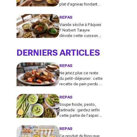
plat d’agneau fondant
qui remplace le gigot et
fait voyager tous vos
REPAS
invités
Viande sèche à Pâques
? Norbert Tarayre
dévoile cette cuisson
de gigot d’agneau qui la
rend incroyablement
DERNIERS ARTICLES
fondante et parfumée
REPAS
Ne jetez plus ce reste
du petit-déjeuner : cette
recette de pain perdu en
fait le dessert anti-gaspi
le plus réconfortant
REPAS
Soupe froide, pesto,
tartinade : gardez enfin
cette partie de l’asperge
qu’on jette tous, ce
trésor anti-gaspi change
REPAS
tout
Ce produit du frigo que