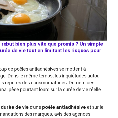
 rebut bien plus vite que promis ? Un simple
urée de vie tout en limitant les risques pour
up de poêles antiadhésives se mettent à
clage. Dans le même temps, les inquiétudes autour
 les repères des consommatrices. Derrière ces
al pèse pourtant lourd sur la durée de vie réelle
e
durée de vie
d’une
poêle antiadhésive
et sur le
ommandations
des marques
, avis des agences