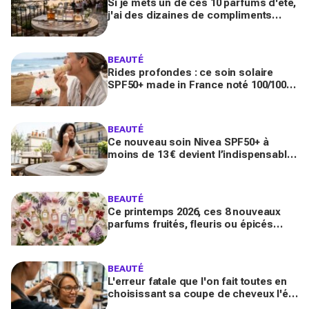
Si je mets un de ces 10 parfums d'été,
j'ai des dizaines de compliments
toute la journée
BEAUTÉ
Rides profondes : ce soin solaire
SPF50+ made in France noté 100/100
sur Yuka promet de freiner leur
apparition
BEAUTÉ
Ce nouveau soin Nivea SPF50+ à
moins de 13 € devient l’indispensable
des peaux sensibles pour éviter les
dégâts du soleil
BEAUTÉ
Ce printemps 2026, ces 8 nouveaux
parfums fruités, fleuris ou épicés
signés Lancôme et Guerlain vont
booster votre sillage
BEAUTÉ
L'erreur fatale que l'on fait toutes en
choisissant sa coupe de cheveux l'été
quand on porte des lunettes