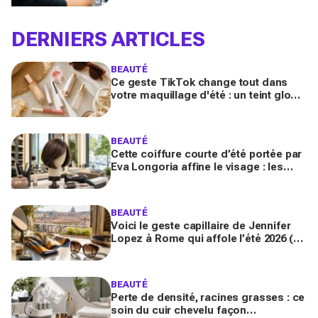
DERNIERS ARTICLES
BEAUTÉ
Ce geste TikTok change tout dans
votre maquillage d'été : un teint glowy
qui tient même sous 30 °C (sans effet
plâtre)
BEAUTÉ
Cette coiffure courte d’été portée par
Eva Longoria affine le visage : les
coiffeurs préviennent, vous allez la
réclamer en 2026
BEAUTÉ
Voici le geste capillaire de Jennifer
Lopez à Rome qui affole l’été 2026 (et
que vous n’avez sans doute pas
encore essayé)
BEAUTÉ
Perte de densité, racines grasses : ce
soin du cuir chevelu façon