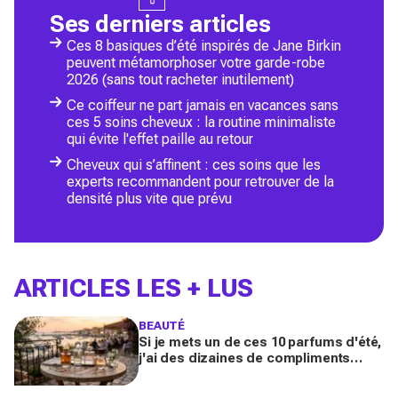
Ses derniers articles
Ces 8 basiques d’été inspirés de Jane Birkin
peuvent métamorphoser votre garde-robe
2026 (sans tout racheter inutilement)
Ce coiffeur ne part jamais en vacances sans
ces 5 soins cheveux : la routine minimaliste
qui évite l'effet paille au retour
Cheveux qui s’affinent : ces soins que les
experts recommandent pour retrouver de la
densité plus vite que prévu
ARTICLES LES + LUS
BEAUTÉ
Si je mets un de ces 10 parfums d'été,
j'ai des dizaines de compliments
toute la journée