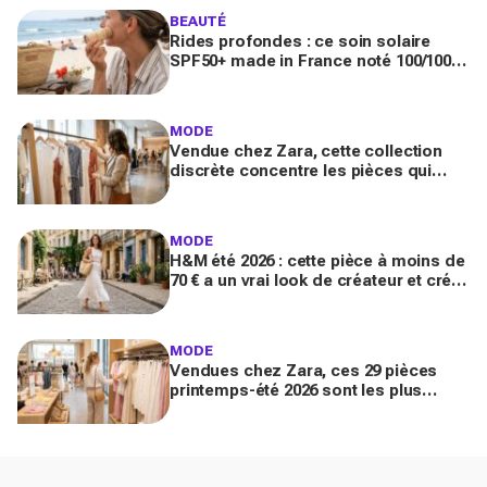
BEAUTÉ
Rides profondes : ce soin solaire
SPF50+ made in France noté 100/100
sur Yuka promet de freiner leur
apparition
MODE
Vendue chez Zara, cette collection
discrète concentre les pièces qui
"font riche" : voici les astuces pour la
trouver avant tout le monde
MODE
H&M été 2026 : cette pièce à moins de
70 € a un vrai look de créateur et crée
un look chic en 2 minutes chrono
MODE
Vendues chez Zara, ces 29 pièces
printemps-été 2026 sont les plus
désirables pour dupes de luxe
parfaits