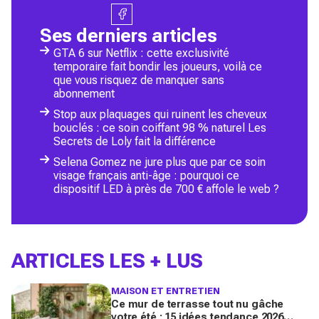
Ses derniers articles
GTA 6 sur Netflix : cette exclusivité
temporaire fait bondir les joueurs, voilà ce
que vous risquez de manquer sans
abonnement
Stop aux plaquages qui ruinent les cheveux
bouclés : ce soin coiffant 98 % naturel Les
Secrets de Loly fait la différence
Selena Gomez ne jure plus que par ce soin
visage français anti-âge : pourquoi ce
dispositif LED à près de 700 € affole le web ?
ARTICLES LES + LUS
MAISON ET ENTRETIEN
Ce mur de terrasse tout nu gâche
votre été : 15 idées tendance 2026