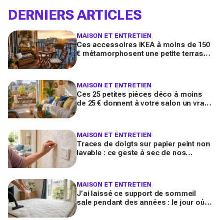
DERNIERS ARTICLES
MAISON ET ENTRETIEN
Ces accessoires IKEA à moins de 150
€ métamorphosent une petite terrasse
en vrai salon d’été stylé chez vous
(qu’on oublie souvent)
MAISON ET ENTRETIEN
Ces 25 petites pièces déco à moins
de 25 € donnent à votre salon un vrai
air de maison de vacances avant l’été
2026
MAISON ET ENTRETIEN
Traces de doigts sur papier peint non
lavable : ce geste à sec de nos
grands-mères qui nettoie tout sans
jamais décoller le lé
MAISON ET ENTRETIEN
J’ai laissé ce support de sommeil
sale pendant des années : le jour où
je l’ai vraiment assaini, j’ai découvert
l’horreur cachée