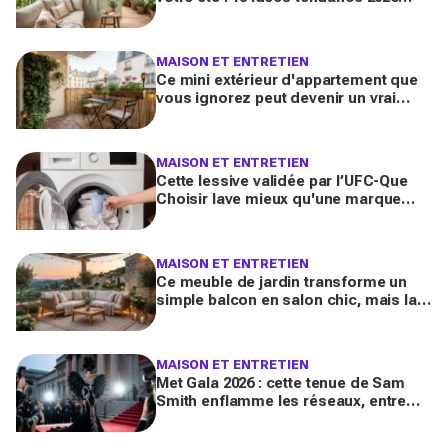
pour en faire une véritable pièce à
vivre
MAISON ET ENTRETIEN
Ce mini extérieur d'appartement que
vous ignorez peut devenir un vrai
salon : 12 idées futées pour le
transformer dès ce week-end
MAISON ET ENTRETIEN
Cette lessive validée par l’UFC-Que
Choisir lave mieux qu'une marque
culte vendue partout, et coûte deux
fois moins cher par lavage
MAISON ET ENTRETIEN
Ce meuble de jardin transforme un
simple balcon en salon chic, mais la
plupart des Français le choisissent à
côté de la plaque
MAISON ET ENTRETIEN
Met Gala 2026 : cette tenue de Sam
Smith enflamme les réseaux, entre
chef-d’œuvre de mode queer et
polémique inattendue