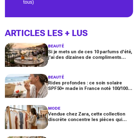
tous)
ARTICLES LES + LUS
BEAUTÉ
Si je mets un de ces 10 parfums d'été,
j'ai des dizaines de compliments
toute la journée
BEAUTÉ
Rides profondes : ce soin solaire
SPF50+ made in France noté 100/100
sur Yuka promet de freiner leur
apparition
MODE
Vendue chez Zara, cette collection
discrète concentre les pièces qui
"font riche" : voici les astuces pour la
trouver avant tout le monde