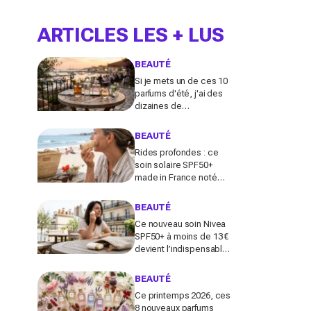
ARTICLES LES + LUS
BEAUTÉ
Si je mets un de ces 10
parfums d'été, j'ai des
dizaines de
compliments toute la
journée
BEAUTÉ
Rides profondes : ce
soin solaire SPF50+
made in France noté
100/100 sur Yuka promet
de freiner leur apparition
BEAUTÉ
Ce nouveau soin Nivea
SPF50+ à moins de 13 €
devient l’indispensable
des peaux sensibles
pour éviter les dégâts du
BEAUTÉ
soleil
Ce printemps 2026, ces
8 nouveaux parfums