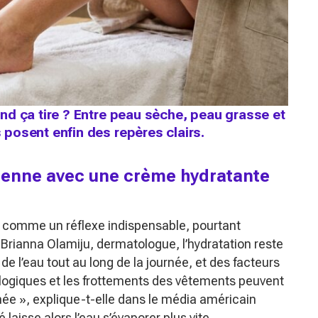
d ça tire ? Entre peau sèche, peau grasse et
posent enfin des repères clairs.
dienne avec une crème hydratante
é comme un réflexe indispensable, pourtant
Brianna Olamiju, dermatologue, l’hydratation reste
e l’eau tout au long de la journée, et des facteurs
ologiques et les frottements des vêtements peuvent
née »
, explique-t-elle dans le média américain
é laisse alors l’eau s’évaporer plus vite.