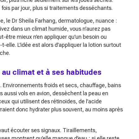
 fois par jour, plus si traitements desséchants.
e, le Dr Sheila Farhang, dermatologue, nuance :
vivez dans un climat humide, vous n’aurez pas
eut-être mieux n’en appliquer qu’un besoin ou
t-elle. L’idée est alors d’appliquer la lotion surtout
uche.
au climat et à ses habitudes
. Environnements froids et secs, chauffage, bains
s aussi vols en avion, dessèchent la peau en
ceux qui utilisent des rétinoïdes, de l’acide
vraient donc hydrater plus souvent, au moins après
vaut écouter ses signaux. Tiraillements,
s montrent qu’elle manque d’eau ; si elle reste