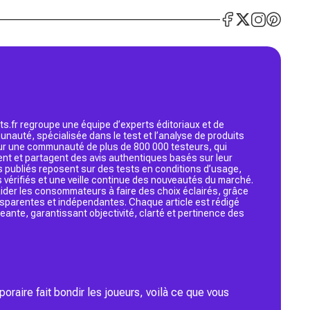
s.fr regroupe une équipe d’experts éditoriaux et de
nauté, spécialisée dans le test et l’analyse de produits
 sur une communauté de plus de 800 000 testeurs, qui
ent et partagent des avis authentiques basés sur leur
s publiés reposent sur des tests en conditions d’usage,
 vérifiés et une veille continue des nouveautés du marché.
d’aider les consommateurs à faire des choix éclairés, grâce
ansparentes et indépendantes. Chaque article est rédigé
geante, garantissant objectivité, clarté et pertinence des
poraire fait bondir les joueurs, voilà ce que vous