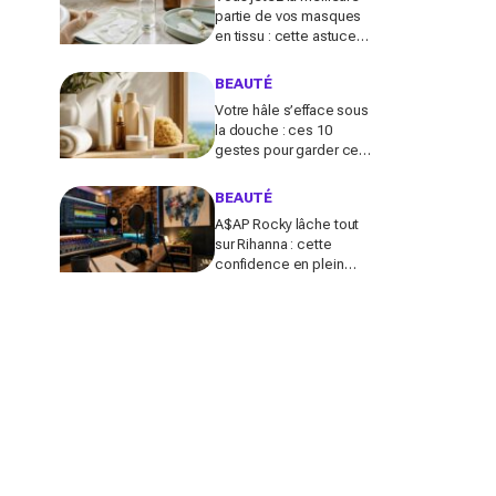
partie de vos masques
en tissu : cette astuce
détournée transforme ce
reste de soin en vrai
BEAUTÉ
booster beauté
Votre hâle s’efface sous
la douche : ces 10
gestes pour garder ce
teint d’été longtemps
sans abîmer votre peau
BEAUTÉ
fragile
A$AP Rocky lâche tout
sur Rihanna : cette
confidence en plein
podcast relance enfin
ce projet attendu par la
Navy depuis 10 ans