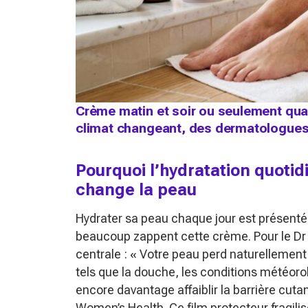
Crème matin et soir ou seulement quan
climat changeant, des dermatologues 
Pourquoi l’hydratation quoti
change la peau
Hydrater sa peau chaque jour est présent
beaucoup zappent cette crème. Pour le Dr 
centrale :
« Votre peau perd naturellement d
tels que la douche, les conditions météor
encore davantage affaiblir la barrière cuta
Women’s Health
. Ce film protecteur fragilis