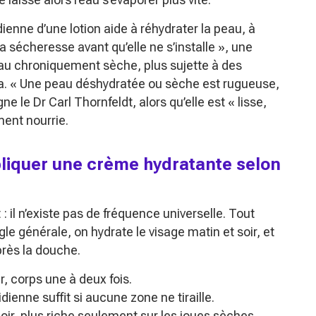
dienne d’une lotion aide à réhydrater la peau, à
la sécheresse avant qu’elle ne s’installe »
, une
peau chroniquement sèche, plus sujette à des
a.
« Une peau déshydratée ou sèche est rugueuse,
igne le Dr Carl Thornfeldt, alors qu’elle est
« lisse,
ent nourrie.
ppliquer une crème hydratante selon
 il n’existe pas de fréquence universelle. Tout
le générale, on hydrate le visage matin et soir, et
près la douche.
r, corps une à deux fois.
dienne suffit si aucune zone ne tiraille.
oir, plus riche seulement sur les joues sèches.