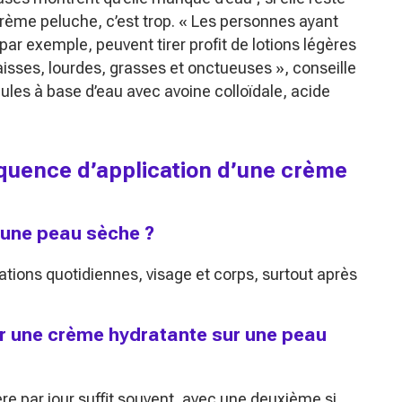
crème peluche, c’est trop.
« Les personnes ayant
r exemple, peuvent tirer profit de lotions légères
sses, lourdes, grasses et onctueuses »
, conseille
mules à base d’eau avec avoine colloïdale, acide
réquence d’application d’une crème
 une peau sèche ?
tions quotidiennes, visage et corps, surtout après
uer une crème hydratante sur une peau
re par jour suffit souvent, avec une deuxième si