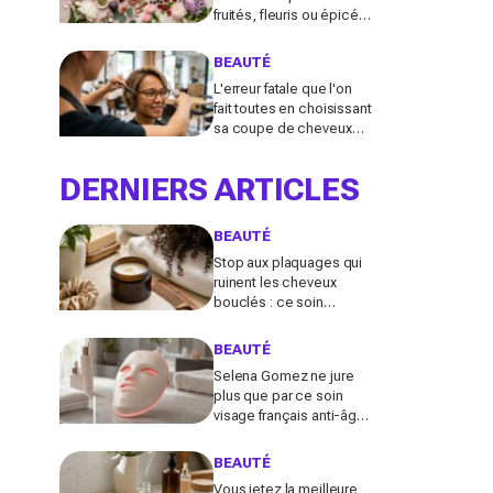
fruités, fleuris ou épicés
signés Lancôme et
Guerlain vont booster
BEAUTÉ
votre sillage
L'erreur fatale que l'on
fait toutes en choisissant
sa coupe de cheveux
l'été quand on porte des
lunettes
DERNIERS ARTICLES
BEAUTÉ
Stop aux plaquages qui
ruinent les cheveux
bouclés : ce soin
coiffant 98 % naturel Les
Secrets de Loly fait la
BEAUTÉ
différence
Selena Gomez ne jure
plus que par ce soin
visage français anti-âge :
pourquoi ce dispositif
LED à près de 700 €
BEAUTÉ
affole le web ?
Vous jetez la meilleure