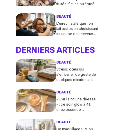
fruités, fleuris ou épicés
signés Lancôme et
Guerlain vont booster
BEAUTÉ
votre sillage
L'erreur fatale que l'on
fait toutes en choisissant
sa coupe de cheveux
l'été quand on porte des
lunettes
DERNIERS ARTICLES
BEAUTÉ
Stress, cœur qui
s'emballe : ce geste de
quelques minutes active
le nerf vague et calme le
système nerveux d'une
BEAUTÉ
façon bluffante
« J’ai l’air d’une déesse
» : ce soin glow à 4 €
chez essence
métamorphose la peau
en quelques secondes,
BEAUTÉ
et il part déjà vite
Ce maquillage SPF 50