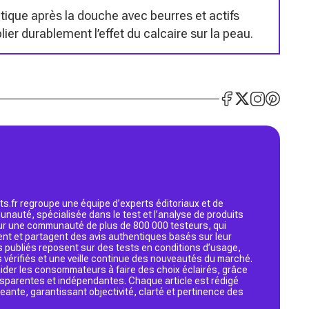
ique après la douche avec beurres et actifs
lier durablement l’effet du calcaire sur la peau.
s.fr regroupe une équipe d’experts éditoriaux et de
nauté, spécialisée dans le test et l’analyse de produits
 sur une communauté de plus de 800 000 testeurs, qui
ent et partagent des avis authentiques basés sur leur
s publiés reposent sur des tests en conditions d’usage,
 vérifiés et une veille continue des nouveautés du marché.
d’aider les consommateurs à faire des choix éclairés, grâce
ansparentes et indépendantes. Chaque article est rédigé
geante, garantissant objectivité, clarté et pertinence des