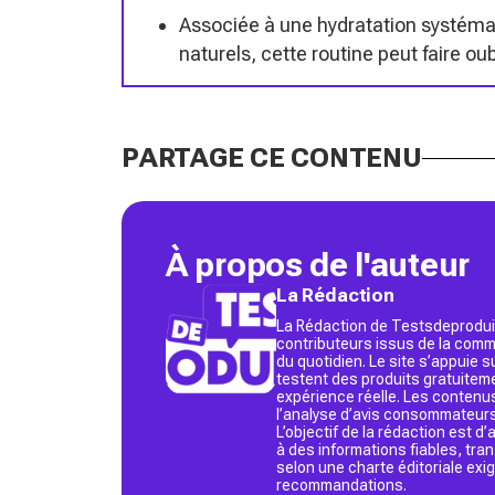
Associée à une hydratation systémat
naturels, cette routine peut faire oub
PARTAGE CE CONTENU
À propos de l'auteur
La Rédaction
La Rédaction de Testsdeproduit
contributeurs issus de la commu
du quotidien. Le site s’appuie
testent des produits gratuitem
expérience réelle. Les contenu
l’analyse d’avis consommateurs
L’objectif de la rédaction est 
à des informations fiables, tr
selon une charte éditoriale exi
recommandations.