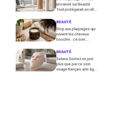
encensé sur Beauté
Test protégerait en ville
comme un vrai solaire :
faut-il encore mettre une
BEAUTÉ
crème dessous?
Stop aux plaquages qui
ruinent les cheveux
bouclés : ce soin
coiffant 98 % naturel Les
Secrets de Loly fait la
BEAUTÉ
différence
Selena Gomez ne jure
plus que par ce soin
visage français anti-âge :
pourquoi ce dispositif
LED à près de 700 €
affole le web ?