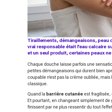
Tiraillements, démangeaisons, peau d
vrai responsable était l’eau calcaire
et un seul produit, certaines peaux n
Chaque douche laisse parfois une sensation 
petites démangeaisons qui durent bien après
coupable n’est pas la crème oubliée, mais 
classique.
Quand la
barrière cutanée
est fragilisée,
Et pourtant, en changeant simplement de g
finissent par ne plus ressentir du tout l’effe