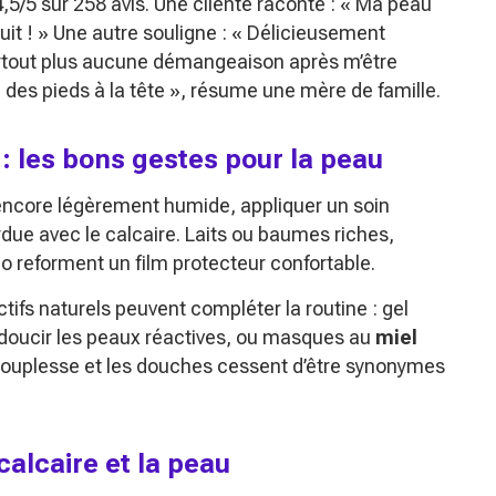
,5/5 sur 258 avis. Une cliente raconte :
« Ma peau
uit ! »
Une autre souligne :
« Délicieusement
urtout plus aucune démangeaison après m’être
, des pieds à la tête »
, résume une mère de famille.
 : les bons gestes pour la peau
encore légèrement humide, appliquer un soin
perdue avec le calcaire. Laits ou baumes riches,
oco reforment un film protecteur confortable.
ctifs naturels peuvent compléter la routine : gel
doucir les peaux réactives, ou masques au
miel
ve souplesse et les douches cessent d’être synonymes
calcaire et la peau