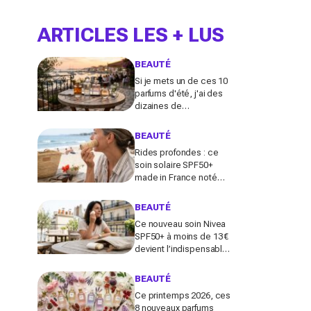
ARTICLES LES + LUS
BEAUTÉ
Si je mets un de ces 10
parfums d'été, j'ai des
dizaines de
compliments toute la
journée
BEAUTÉ
Rides profondes : ce
soin solaire SPF50+
made in France noté
100/100 sur Yuka promet
de freiner leur apparition
BEAUTÉ
Ce nouveau soin Nivea
SPF50+ à moins de 13 €
devient l’indispensable
des peaux sensibles
pour éviter les dégâts du
BEAUTÉ
soleil
Ce printemps 2026, ces
8 nouveaux parfums