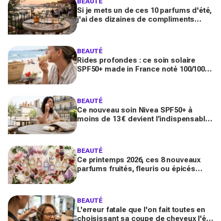
BEAUTÉ
Si je mets un de ces 10 parfums d'été,
j'ai des dizaines de compliments
toute la journée
BEAUTÉ
Rides profondes : ce soin solaire
SPF50+ made in France noté 100/100
sur Yuka promet de freiner leur
apparition
BEAUTÉ
Ce nouveau soin Nivea SPF50+ à
moins de 13 € devient l’indispensable
des peaux sensibles pour éviter les
dégâts du soleil
BEAUTÉ
Ce printemps 2026, ces 8 nouveaux
parfums fruités, fleuris ou épicés
signés Lancôme et Guerlain vont
booster votre sillage
BEAUTÉ
L'erreur fatale que l'on fait toutes en
choisissant sa coupe de cheveux l'été