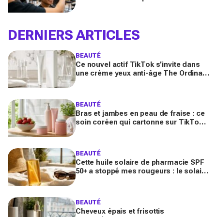
quand on porte des lunettes
DERNIERS ARTICLES
BEAUTÉ
Ce nouvel actif TikTok s’invite dans
une crème yeux anti-âge The Ordinary
à moins de 10 € : faut-il vraiment se
ruer dessus ?
BEAUTÉ
Bras et jambes en peau de fraise : ce
soin coréen qui cartonne sur TikTok
promet de lisser la peau, mais pas
pour tous
BEAUTÉ
Cette huile solaire de pharmacie SPF
50+ a stoppé mes rougeurs : le solaire
satiné non gras que les peaux claires
s’arrachent
BEAUTÉ
Cheveux épais et frisottis