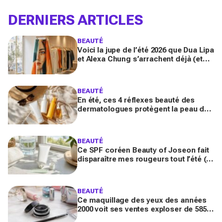
DERNIERS ARTICLES
BEAUTÉ
Voici la jupe de l’été 2026 que Dua Lipa
et Alexa Chung s’arrachent déjà (et
que Michelle Obama a portée comme
un message secret)
BEAUTÉ
En été, ces 4 réflexes beauté des
dermatologues protègent la peau des
dégâts du soleil (et presque
personne ne les fait tous)
BEAUTÉ
Ce SPF coréen Beauty of Joseon fait
disparaître mes rougeurs tout l’été (et
pourrait remplacer votre fond de teint
maintenant)
BEAUTÉ
Ce maquillage des yeux des années
2000 voit ses ventes exploser de 585
% en France : pourquoi tout le monde