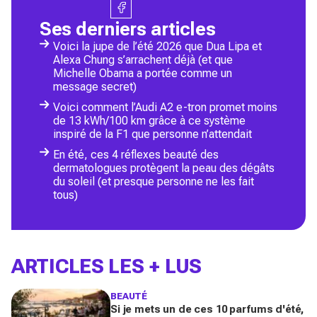
Ses derniers articles
Voici la jupe de l’été 2026 que Dua Lipa et
Alexa Chung s’arrachent déjà (et que
Michelle Obama a portée comme un
message secret)
Voici comment l’Audi A2 e-tron promet moins
de 13 kWh/100 km grâce à ce système
inspiré de la F1 que personne n’attendait
En été, ces 4 réflexes beauté des
dermatologues protègent la peau des dégâts
du soleil (et presque personne ne les fait
tous)
ARTICLES LES + LUS
BEAUTÉ
Si je mets un de ces 10 parfums d'été,