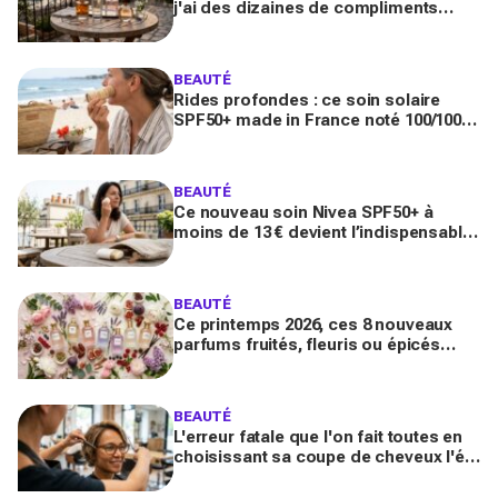
j'ai des dizaines de compliments
toute la journée
BEAUTÉ
Rides profondes : ce soin solaire
SPF50+ made in France noté 100/100
sur Yuka promet de freiner leur
apparition
BEAUTÉ
Ce nouveau soin Nivea SPF50+ à
moins de 13 € devient l’indispensable
des peaux sensibles pour éviter les
dégâts du soleil
BEAUTÉ
Ce printemps 2026, ces 8 nouveaux
parfums fruités, fleuris ou épicés
signés Lancôme et Guerlain vont
booster votre sillage
BEAUTÉ
L'erreur fatale que l'on fait toutes en
choisissant sa coupe de cheveux l'été
quand on porte des lunettes