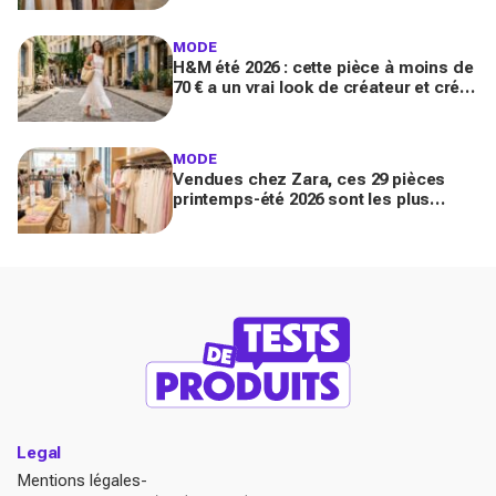
trouver avant tout le monde
MODE
H&M été 2026 : cette pièce à moins de
70 € a un vrai look de créateur et crée
un look chic en 2 minutes chrono
MODE
Vendues chez Zara, ces 29 pièces
printemps-été 2026 sont les plus
désirables pour dupes de luxe
parfaits
Legal
Mentions légales