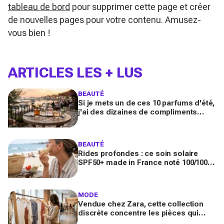
tableau de bord
pour supprimer cette page et créer
de nouvelles pages pour votre contenu. Amusez-
vous bien !
ARTICLES LES + LUS
BEAUTÉ
Si je mets un de ces 10 parfums d'été,
j'ai des dizaines de compliments
toute la journée
BEAUTÉ
Rides profondes : ce soin solaire
SPF50+ made in France noté 100/100
sur Yuka promet de freiner leur
apparition
MODE
Vendue chez Zara, cette collection
discrète concentre les pièces qui
"font riche" : voici les astuces pour la