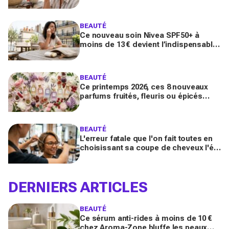
sur Yuka promet de freiner leur
apparition
BEAUTÉ
Ce nouveau soin Nivea SPF50+ à
moins de 13 € devient l’indispensable
des peaux sensibles pour éviter les
dégâts du soleil
BEAUTÉ
Ce printemps 2026, ces 8 nouveaux
parfums fruités, fleuris ou épicés
signés Lancôme et Guerlain vont
booster votre sillage
BEAUTÉ
L'erreur fatale que l'on fait toutes en
choisissant sa coupe de cheveux l'été
quand on porte des lunettes
DERNIERS ARTICLES
BEAUTÉ
Ce sérum anti-rides à moins de 10 €
chez Aroma-Zone bluffe les peaux