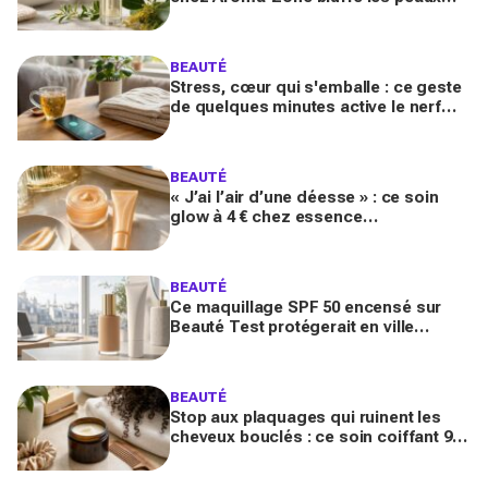
matures avec un effet botox-like venu
de ce végétal
BEAUTÉ
Stress, cœur qui s'emballe : ce geste
de quelques minutes active le nerf
vague et calme le système nerveux
d'une façon bluffante
BEAUTÉ
« J’ai l’air d’une déesse » : ce soin
glow à 4 € chez essence
métamorphose la peau en quelques
secondes, et il part déjà vite
BEAUTÉ
Ce maquillage SPF 50 encensé sur
Beauté Test protégerait en ville
comme un vrai solaire : faut-il encore
mettre une crème dessous?
BEAUTÉ
Stop aux plaquages qui ruinent les
cheveux bouclés : ce soin coiffant 98
% naturel Les Secrets de Loly fait la
différence