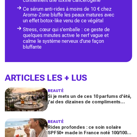
contiennent une toxine cancérogène
Ce sérum anti-rides à moins de 10 € chez
Aroma-Zone bluffe les peaux matures avec
un effet botox-like venu de ce végétal
Stress, cœur qui s'emballe : ce geste de
quelques minutes active le nerf vague et
calme le système nerveux d'une façon
bluffante
ARTICLES LES + LUS
BEAUTÉ
Si je mets un de ces 10 parfums d'été,
j'ai des dizaines de compliments
toute la journée
BEAUTÉ
Rides profondes : ce soin solaire
SPF50+ made in France noté 100/100