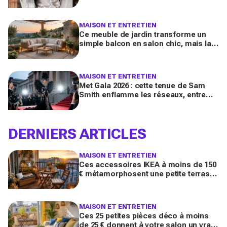
culte vendue partout, et coûte deux
fois moins cher par lavage
MAISON ET ENTRETIEN
Ce meuble de jardin transforme un
simple balcon en salon chic, mais la
plupart des Français le choisissent à
côté de la plaque
MAISON ET ENTRETIEN
Met Gala 2026 : cette tenue de Sam
Smith enflamme les réseaux, entre
chef-d’œuvre de mode queer et
polémique inattendue
DERNIERS ARTICLES
MAISON ET ENTRETIEN
Ces accessoires IKEA à moins de 150
€ métamorphosent une petite terrasse
en vrai salon d’été stylé chez vous
(qu’on oublie souvent)
MAISON ET ENTRETIEN
Ces 25 petites pièces déco à moins
de 25 € donnent à votre salon un vrai