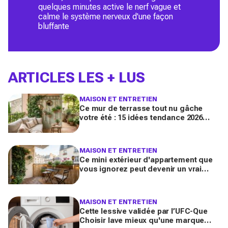
quelques minutes active le nerf vague et
calme le système nerveux d'une façon
bluffante
ARTICLES LES + LUS
MAISON ET ENTRETIEN
Ce mur de terrasse tout nu gâche
votre été : 15 idées tendance 2026
pour en faire une véritable pièce à
vivre
MAISON ET ENTRETIEN
Ce mini extérieur d'appartement que
vous ignorez peut devenir un vrai
salon : 12 idées futées pour le
transformer dès ce week-end
MAISON ET ENTRETIEN
Cette lessive validée par l’UFC-Que
Choisir lave mieux qu'une marque