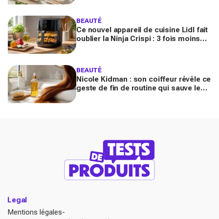
sans vernis
BEAUTÉ
Ce nouvel appareil de cuisine Lidl fait
oublier la Ninja Crispi : 3 fois moins
cher, et certains regrettent déjà
d’avoir attendu
BEAUTÉ
Nicole Kidman : son coiffeur révèle ce
geste de fin de routine qui sauve les
longueurs (et que vous zappez
sûrement)
Legal
Mentions légales