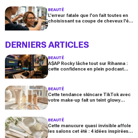
booster votre sillage
BEAUTÉ
L'erreur fatale que l'on fait toutes en
choisissant sa coupe de cheveux l'été
quand on porte des lunettes
DERNIERS ARTICLES
BEAUTÉ
A$AP Rocky lâche tout sur Rihanna :
cette confidence en plein podcast
relance enfin ce projet attendu par la
Navy depuis 10 ans
BEAUTÉ
Cette tendance skincare TikTok avec
votre make-up fait un teint glowy
bluffant (mais attention à cette erreur
avec votre SPF)
BEAUTÉ
Cette manucure quasi invisible affole
les salons cet été : 4 idées inspirées
des stars pour des ongles brillants