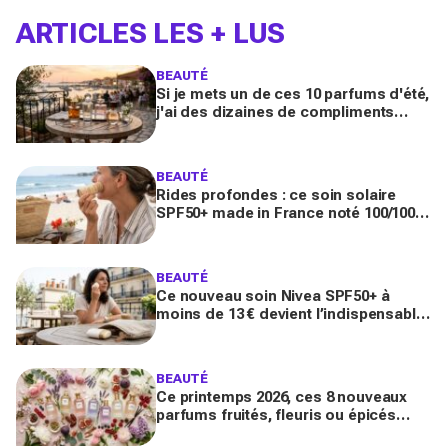
ARTICLES LES + LUS
BEAUTÉ
Si je mets un de ces 10 parfums d'été,
j'ai des dizaines de compliments
toute la journée
BEAUTÉ
Rides profondes : ce soin solaire
SPF50+ made in France noté 100/100
sur Yuka promet de freiner leur
apparition
BEAUTÉ
Ce nouveau soin Nivea SPF50+ à
moins de 13 € devient l’indispensable
des peaux sensibles pour éviter les
dégâts du soleil
BEAUTÉ
Ce printemps 2026, ces 8 nouveaux
parfums fruités, fleuris ou épicés
signés Lancôme et Guerlain vont