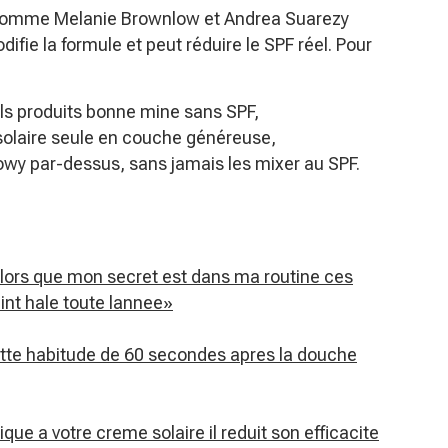
es comme Melanie Brownlow et Andrea Suarezy
difie la formule et peut réduire le SPF réel. Pour
els produits bonne mine sans SPF,
 solaire seule en couche généreuse,
owy par-dessus, sans jamais les mixer au SPF.
l alors que mon secret est dans ma routine ces
nt hale toute lannee»
ette habitude de 60 secondes apres la douche
e a votre creme solaire il reduit son efficacite