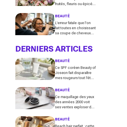
fruités, fleuris ou épicés
signés Lancôme et
Guerlain vont booster
BEAUTÉ
votre sillage
L'erreur fatale que l'on
fait toutes en choisissant
sa coupe de cheveux
l'été quand on porte des
lunettes
DERNIERS ARTICLES
BEAUTÉ
Ce SPF coréen Beauty of
Joseon fait disparaître
mes rougeurs tout l’été
(et pourrait remplacer
votre fond de teint
BEAUTÉ
maintenant)
Ce maquillage des yeux
des années 2000 voit
ses ventes exploser de
585 % en France :
pourquoi tout le monde
BEAUTÉ
s’y remet
Beach hair parfait : cette