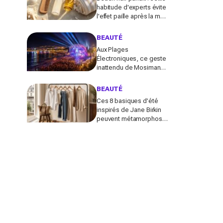
habitude d'experts évite
l'effet paille après la mer
(la plupart des Français
font l'inverse)
BEAUTÉ
Aux Plages
Électroniques, ce geste
inattendu de Mosimann
pour le couple Matt
Pokora-Christina Milian
BEAUTÉ
fait fondre toute la plage
Ces 8 basiques d’été
inspirés de Jane Birkin
peuvent métamorphoser
votre garde-robe 2026
(sans tout racheter
inutilement)