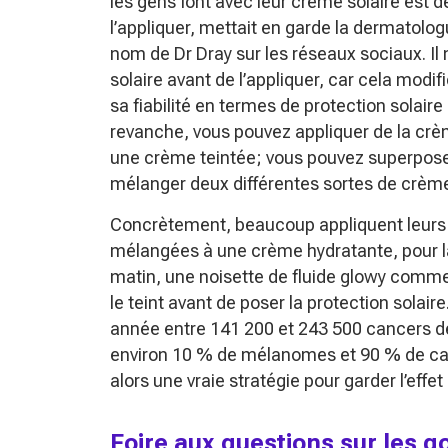
les gens font avec leur crème solaire est 
l’appliquer, mettait en garde la dermatol
nom de Dr Dray sur les réseaux sociaux. Il 
solaire avant de l’appliquer, car cela mo
sa fiabilité en termes de protection solai
revanche, vous pouvez appliquer de la crè
une crème teintée; vous pouvez superposer
mélanger deux différentes sortes de crème
Concrètement, beaucoup appliquent leurs 
mélangées à une crème hydratante, pour lai
matin, une noisette de fluide glowy comme L
le teint avant de poser la protection sola
année entre 141 200 et 243 500 cancers de
environ 10 % de mélanomes et 90 % de car
alors une vraie stratégie pour garder l’eff
Foire aux questions sur les g