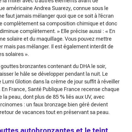
de la mixer avec d’autres éléments avant de
ogue américaine Andrea Suarezy, connue sous le
ne faut jamais mélanger quoi que ce soit à l’écran
difie complètement sa composition chimique et donc
re diminue complètement. »
Elle précise aussi :
« En
me solaire et du maquillage. Vous pouvez mettre
 mais pas mélanger. Il est également interdit de
s solaires »
.
gouttes bronzantes contenant du DHA le soir,
sser le hâle se développer pendant la nuit. Le
umi Glotion dans la crème de jour suffit à réveiller
ire. En France, Santé Publique France recense chaque
 la peau, dont plus de 85 % liés aux UV, avec
cinomes : un faux bronzage bien géré devient
et retour de vacances tout en préservant sa peau.
outtes autobronzantes et le teint