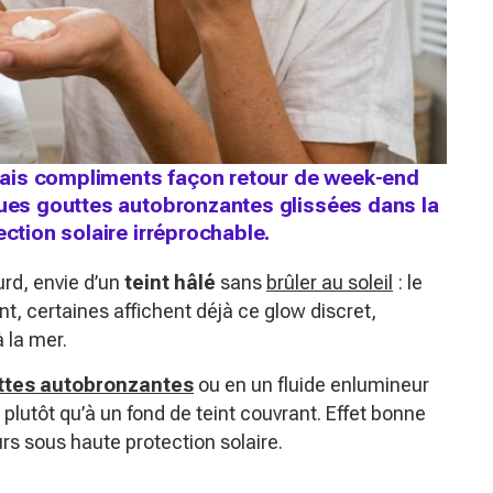
, mais compliments façon retour de week-end
ques gouttes autobronzantes glissées dans la
ection solaire irréprochable.
ourd, envie d’un
teint hâlé
sans
brûler au soleil
: le
, certaines affichent déjà ce glow discret,
 la mer.
ttes autobronzantes
ou en un fluide enlumineur
lutôt qu’à un fond de teint couvrant. Effet bonne
rs sous haute protection solaire.