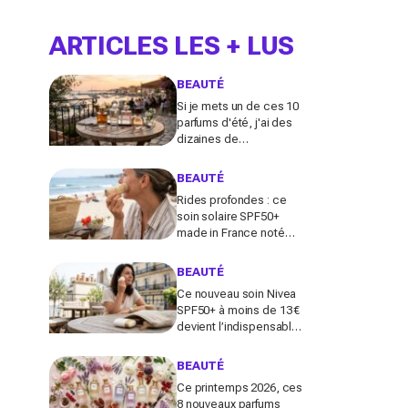
ARTICLES LES + LUS
BEAUTÉ
Si je mets un de ces 10
parfums d'été, j'ai des
dizaines de
compliments toute la
journée
BEAUTÉ
Rides profondes : ce
soin solaire SPF50+
made in France noté
100/100 sur Yuka promet
de freiner leur apparition
BEAUTÉ
Ce nouveau soin Nivea
SPF50+ à moins de 13 €
devient l’indispensable
des peaux sensibles
pour éviter les dégâts du
BEAUTÉ
soleil
Ce printemps 2026, ces
8 nouveaux parfums