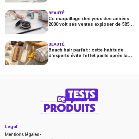
maintenant)
BEAUTÉ
Ce maquillage des yeux des années
2000 voit ses ventes exploser de 585
% en France : pourquoi tout le monde
s’y remet
BEAUTÉ
Beach hair parfait : cette habitude
d'experts évite l'effet paille après la
mer (la plupart des Français font
l'inverse)
Legal
Mentions légales