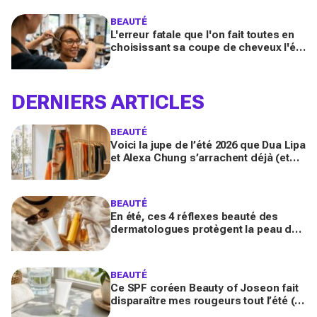
booster votre sillage
BEAUTÉ
L'erreur fatale que l'on fait toutes en
choisissant sa coupe de cheveux l'été
quand on porte des lunettes
DERNIERS ARTICLES
BEAUTÉ
Voici la jupe de l’été 2026 que Dua Lipa
et Alexa Chung s’arrachent déjà (et
que Michelle Obama a portée comme
un message secret)
BEAUTÉ
En été, ces 4 réflexes beauté des
dermatologues protègent la peau des
dégâts du soleil (et presque
personne ne les fait tous)
BEAUTÉ
Ce SPF coréen Beauty of Joseon fait
disparaître mes rougeurs tout l’été (et
pourrait remplacer votre fond de teint