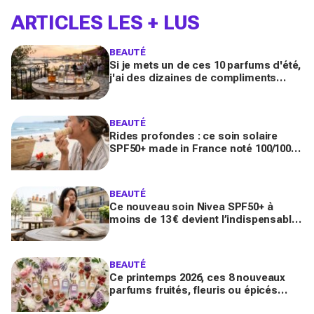
ARTICLES LES + LUS
BEAUTÉ
Si je mets un de ces 10 parfums d'été,
j'ai des dizaines de compliments
toute la journée
BEAUTÉ
Rides profondes : ce soin solaire
SPF50+ made in France noté 100/100
sur Yuka promet de freiner leur
apparition
BEAUTÉ
Ce nouveau soin Nivea SPF50+ à
moins de 13 € devient l’indispensable
des peaux sensibles pour éviter les
dégâts du soleil
BEAUTÉ
Ce printemps 2026, ces 8 nouveaux
parfums fruités, fleuris ou épicés
signés Lancôme et Guerlain vont