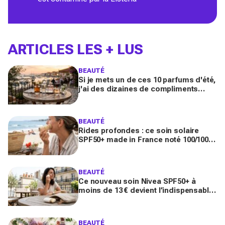
ARTICLES LES + LUS
BEAUTÉ
Si je mets un de ces 10 parfums d'été,
j'ai des dizaines de compliments
toute la journée
BEAUTÉ
Rides profondes : ce soin solaire
SPF50+ made in France noté 100/100
sur Yuka promet de freiner leur
apparition
BEAUTÉ
Ce nouveau soin Nivea SPF50+ à
moins de 13 € devient l’indispensable
des peaux sensibles pour éviter les
dégâts du soleil
BEAUTÉ