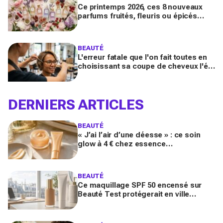
Ce printemps 2026, ces 8 nouveaux
parfums fruités, fleuris ou épicés
signés Lancôme et Guerlain vont
booster votre sillage
BEAUTÉ
L'erreur fatale que l'on fait toutes en
choisissant sa coupe de cheveux l'été
quand on porte des lunettes
DERNIERS ARTICLES
BEAUTÉ
« J’ai l’air d’une déesse » : ce soin
glow à 4 € chez essence
métamorphose la peau en quelques
secondes, et il part déjà vite
BEAUTÉ
Ce maquillage SPF 50 encensé sur
Beauté Test protégerait en ville
comme un vrai solaire : faut-il encore
mettre une crème dessous?