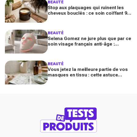
BEAUTÉ
Stop aux plaquages qui ruinent les
cheveux bouclés : ce soin coiffant 98
% naturel Les Secrets de Loly fait la
différence
BEAUTÉ
Selena Gomez ne jure plus que par ce
soin visage français anti-âge :
pourquoi ce dispositif LED à près de
700 € affole le web ?
BEAUTÉ
Vous jetez la meilleure partie de vos
masques en tissu : cette astuce
détournée transforme ce reste de
soin en vrai booster beauté