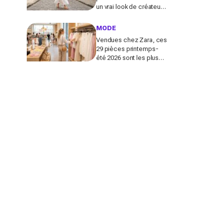
un vrai look de créateur
et crée un look chic en 2
minutes chrono
MODE
Vendues chez Zara, ces
29 pièces printemps-
été 2026 sont les plus
désirables pour dupes
de luxe parfaits