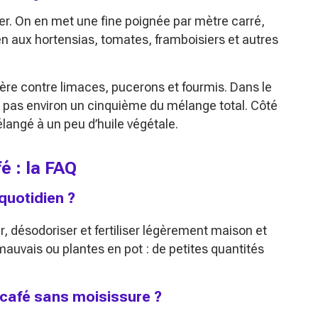
éger. On en met une fine poignée par mètre carré,
ien aux hortensias, tomates, framboisiers et autres
rière contre limaces, pucerons et fourmis. Dans le
se pas environ un cinquième du mélange total. Côté
langé à un peu d’huile végétale.
é : la FAQ
quotidien ?
, désodoriser et fertiliser légèrement maison et
t mauvais ou plantes en pot : de petites quantités
afé sans moisissure ?