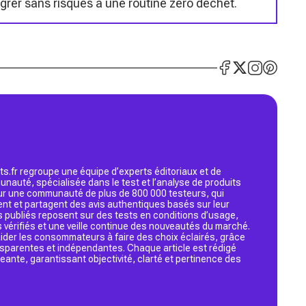
ntégrer sans risques à une routine zéro déchet.
s.fr regroupe une équipe d’experts éditoriaux et de
nauté, spécialisée dans le test et l’analyse de produits
 sur une communauté de plus de 800 000 testeurs, qui
ent et partagent des avis authentiques basés sur leur
s publiés reposent sur des tests en conditions d’usage,
 vérifiés et une veille continue des nouveautés du marché.
d’aider les consommateurs à faire des choix éclairés, grâce
ansparentes et indépendantes. Chaque article est rédigé
geante, garantissant objectivité, clarté et pertinence des