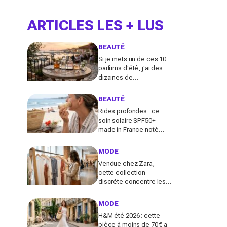
ARTICLES LES + LUS
BEAUTÉ
Si je mets un de ces 10
parfums d'été, j'ai des
dizaines de
compliments toute la
journée
BEAUTÉ
Rides profondes : ce
soin solaire SPF50+
made in France noté
100/100 sur Yuka promet
de freiner leur apparition
MODE
Vendue chez Zara,
cette collection
discrète concentre les
pièces qui "font riche" :
voici les astuces pour la
MODE
trouver avant tout le
H&M été 2026 : cette
monde
pièce à moins de 70 € a