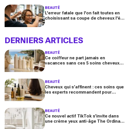
BEAUTÉ
L'erreur fatale que l'on fait toutes en
choisissant sa coupe de cheveux l'été
quand on porte des lunettes
DERNIERS ARTICLES
BEAUTÉ
Ce coiffeur ne part jamais en
vacances sans ces 5 soins cheveux :
la routine minimaliste qui évite l'effet
paille au retour
BEAUTÉ
Cheveux qui s’affinent : ces soins que
les experts recommandent pour
retrouver de la densité plus vite que
prévu
BEAUTÉ
Ce nouvel actif TikTok s’invite dans
une crème yeux anti-âge The Ordinary
à moins de 10 € : faut-il vraiment se