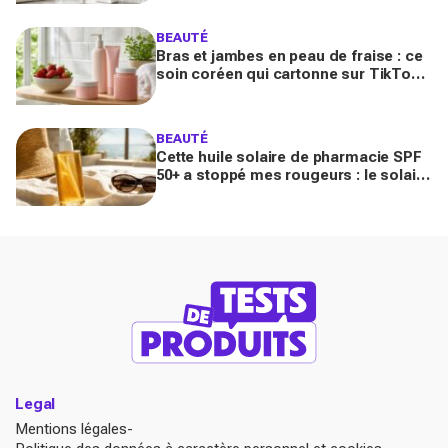
ruer dessus ?
BEAUTÉ
Bras et jambes en peau de fraise : ce
soin coréen qui cartonne sur TikTok
promet de lisser la peau, mais pas
pour tous
BEAUTÉ
Cette huile solaire de pharmacie SPF
50+ a stoppé mes rougeurs : le solaire
satiné non gras que les peaux claires
s’arrachent
Legal
Mentions légales