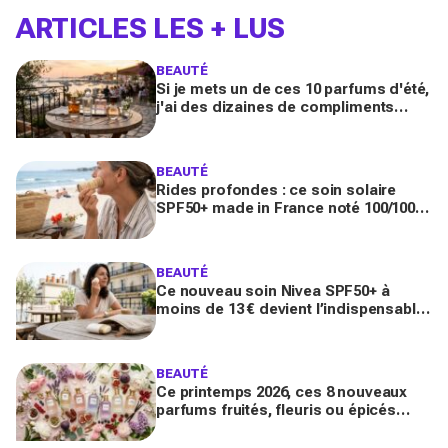
ARTICLES LES + LUS
BEAUTÉ
Si je mets un de ces 10 parfums d'été,
j'ai des dizaines de compliments
toute la journée
BEAUTÉ
Rides profondes : ce soin solaire
SPF50+ made in France noté 100/100
sur Yuka promet de freiner leur
apparition
BEAUTÉ
Ce nouveau soin Nivea SPF50+ à
moins de 13 € devient l’indispensable
des peaux sensibles pour éviter les
dégâts du soleil
BEAUTÉ
Ce printemps 2026, ces 8 nouveaux
parfums fruités, fleuris ou épicés
signés Lancôme et Guerlain vont
booster votre sillage