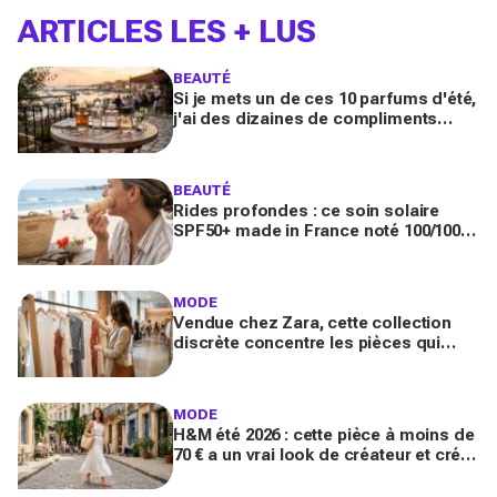
ARTICLES LES + LUS
BEAUTÉ
Si je mets un de ces 10 parfums d'été,
j'ai des dizaines de compliments
toute la journée
BEAUTÉ
Rides profondes : ce soin solaire
SPF50+ made in France noté 100/100
sur Yuka promet de freiner leur
apparition
MODE
Vendue chez Zara, cette collection
discrète concentre les pièces qui
"font riche" : voici les astuces pour la
trouver avant tout le monde
MODE
H&M été 2026 : cette pièce à moins de
70 € a un vrai look de créateur et crée
un look chic en 2 minutes chrono