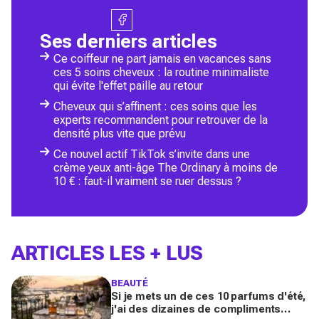
Ses derniers articles
Ce coiffeur ne part jamais en vacances sans
ces 5 soins cheveux : la routine minimaliste
qui évite l'effet paille au retour
Cheveux qui s’affinent : ces soins que les
experts recommandent pour retrouver de la
densité plus vite que prévu
Ce nouvel actif TikTok s’invite dans une
crème yeux anti-âge The Ordinary à moins de
10 € : faut-il vraiment se ruer dessus ?
ARTICLES LES + LUS
BEAUTÉ
Si je mets un de ces 10 parfums d'été,
j'ai des dizaines de compliments