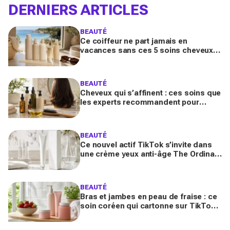
DERNIERS ARTICLES
BEAUTÉ
Ce coiffeur ne part jamais en
vacances sans ces 5 soins cheveux :
la routine minimaliste qui évite l'effet
paille au retour
BEAUTÉ
Cheveux qui s’affinent : ces soins que
les experts recommandent pour
retrouver de la densité plus vite que
prévu
BEAUTÉ
Ce nouvel actif TikTok s’invite dans
une crème yeux anti-âge The Ordinary
à moins de 10 € : faut-il vraiment se
ruer dessus ?
BEAUTÉ
Bras et jambes en peau de fraise : ce
soin coréen qui cartonne sur TikTok
promet de lisser la peau, mais pas
pour tous