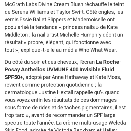
McGrath Labs Divine Cream Blush réchauffe le teint
de Serena Williams et Taylor Swift. Côté ongles, les
vernis Essie Ballet Slippers et Mademoiselle ont
popularisé la tendance « princess nails » de Kate
Middleton ; la nail artist Michelle Humphry décrit un
résultat
« propre, élégant, qui fonctionne avec
tout »
, explique-t-elle au média Who What Wear.
Du côté du soin et des cheveux, l’écran
La Roche-
Posay Anthelios UVMUNE 400 Invisible Fluid
SPF50+
, adopté par Anne Hathaway et Kate Moss,
revient comme protection quotidienne ; la
dermatologue Justine Hextall rappelle qu’
« quand
vous voyez enfin les résultats de ces dommages
sous forme de rides et de taches pigmentaires, il est
trop tard »
, avant de recommander un SPF large
spectre toute l’année. La crème multi-usage
Weleda
Skin Food
, adorée de Victoria Beckham et Hailey