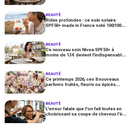
toute la journée
BEAUTÉ
Rides profondes : ce soin solaire
SPF50+ made in France noté 100/100
sur Yuka promet de freiner leur
apparition
BEAUTÉ
Ce nouveau soin Nivea SPF50+ à
moins de 13 € devient l’indispensable
des peaux sensibles pour éviter les
dégâts du soleil
BEAUTÉ
Ce printemps 2026, ces 8 nouveaux
parfums fruités, fleuris ou épicés
signés Lancôme et Guerlain vont
booster votre sillage
BEAUTÉ
L'erreur fatale que l'on fait toutes en
choisissant sa coupe de cheveux l'été
quand on porte des lunettes