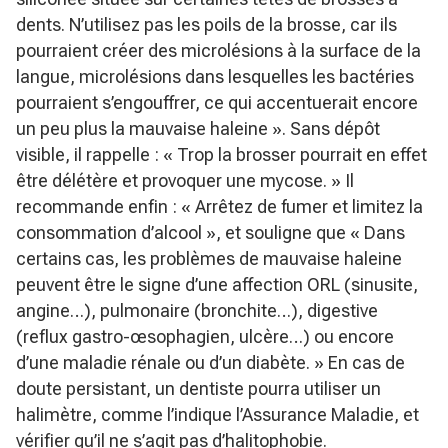
dents. N’utilisez pas les poils de la brosse, car ils
pourraient créer des microlésions à la surface de la
langue, microlésions dans lesquelles les bactéries
pourraient s’engouffrer, ce qui accentuerait encore
un peu plus la mauvaise haleine »
. Sans dépôt
visible, il rappelle :
« Trop la brosser pourrait en effet
être délétère et provoquer une mycose. »
Il
recommande enfin :
« Arrêtez de fumer et limitez la
consommation d’alcool »
, et souligne que
« Dans
certains cas, les problèmes de mauvaise haleine
peuvent être le signe d’une affection ORL (sinusite,
angine…), pulmonaire (bronchite…), digestive
(reflux gastro-œsophagien, ulcère…) ou encore
d’une maladie rénale ou d’un diabète. »
En cas de
doute persistant, un dentiste pourra utiliser un
halimètre, comme l’indique l’Assurance Maladie, et
vérifier qu’il ne s’agit pas d’halitophobie.