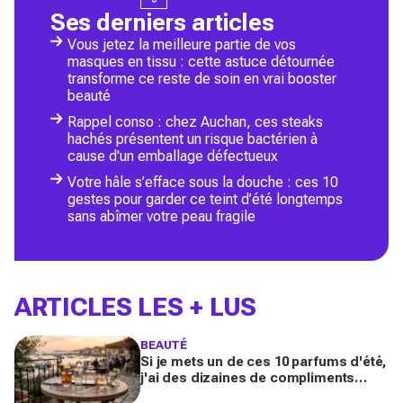
Ses derniers articles
Vous jetez la meilleure partie de vos
masques en tissu : cette astuce détournée
transforme ce reste de soin en vrai booster
beauté
Rappel conso : chez Auchan, ces steaks
hachés présentent un risque bactérien à
cause d'un emballage défectueux
Votre hâle s’efface sous la douche : ces 10
gestes pour garder ce teint d’été longtemps
sans abîmer votre peau fragile
ARTICLES LES + LUS
BEAUTÉ
Si je mets un de ces 10 parfums d'été,
j'ai des dizaines de compliments
toute la journée