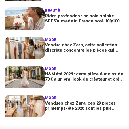
BEAUTÉ
Rides profondes : ce soin solaire
SPF50+ made in France noté 100/100
sur Yuka promet de freiner leur
apparition
MODE
Vendue chez Zara, cette collection
discrète concentre les pièces qui
"font riche" : voici les astuces pour la
trouver avant tout le monde
MODE
H&M été 2026 : cette pièce à moins de
70 € a un vrai look de créateur et crée
un look chic en 2 minutes chrono
MODE
Vendues chez Zara, ces 29 pièces
printemps-été 2026 sont les plus
désirables pour dupes de luxe
parfaits