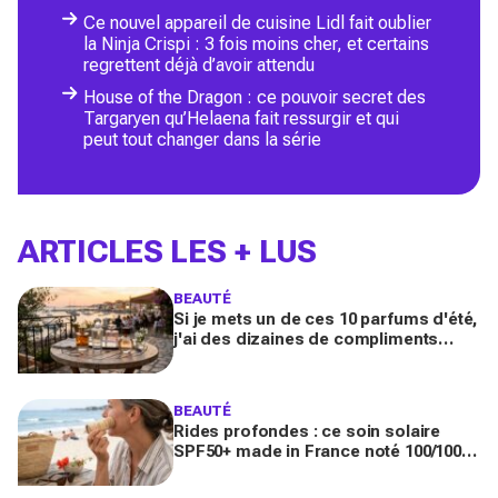
Ce nouvel appareil de cuisine Lidl fait oublier
la Ninja Crispi : 3 fois moins cher, et certains
regrettent déjà d’avoir attendu
House of the Dragon : ce pouvoir secret des
Targaryen qu’Helaena fait ressurgir et qui
peut tout changer dans la série
ARTICLES LES + LUS
BEAUTÉ
Si je mets un de ces 10 parfums d'été,
j'ai des dizaines de compliments
toute la journée
BEAUTÉ
Rides profondes : ce soin solaire
SPF50+ made in France noté 100/100
sur Yuka promet de freiner leur
apparition