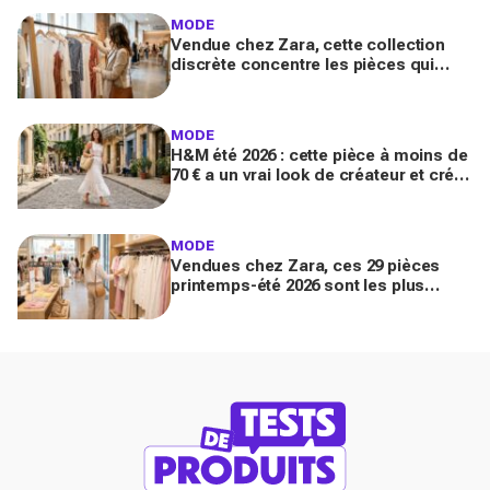
MODE
Vendue chez Zara, cette collection
discrète concentre les pièces qui
"font riche" : voici les astuces pour la
trouver avant tout le monde
MODE
H&M été 2026 : cette pièce à moins de
70 € a un vrai look de créateur et crée
un look chic en 2 minutes chrono
MODE
Vendues chez Zara, ces 29 pièces
printemps-été 2026 sont les plus
désirables pour dupes de luxe
parfaits