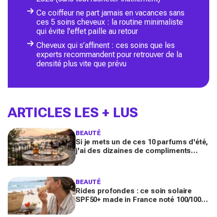
Ce coiffeur ne part jamais en vacances sans
ces 5 soins cheveux : la routine minimaliste
qui évite l'effet paille au retour
Cheveux qui s’affinent : ces soins que les
experts recommandent pour retrouver de la
densité plus vite que prévu
ARTICLES LES + LUS
BEAUTÉ
Si je mets un de ces 10 parfums d'été,
j'ai des dizaines de compliments
toute la journée
BEAUTÉ
Rides profondes : ce soin solaire
SPF50+ made in France noté 100/100
sur Yuka promet de freiner leur
apparition