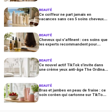
inutilement)
BEAUTÉ
Ce coiffeur ne part jamais en
vacances sans ces 5 soins cheveux :
la routine minimaliste qui évite l'effet
paille au retour
BEAUTÉ
Cheveux qui s’affinent : ces soins que
les experts recommandent pour
retrouver de la densité plus vite que
prévu
BEAUTÉ
Ce nouvel actif TikTok s’invite dans
une crème yeux anti-âge The Ordinary
à moins de 10 € : faut-il vraiment se
ruer dessus ?
BEAUTÉ
Bras et jambes en peau de fraise : ce
soin coréen qui cartonne sur TikTok
promet de lisser la peau, mais pas
pour tous