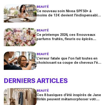
BEAUTÉ
Ce nouveau soin Nivea SPF50+ à
moins de 13 € devient l’indispensable
des peaux sensibles pour éviter les
dégâts du soleil
BEAUTÉ
Ce printemps 2026, ces 8 nouveaux
parfums fruités, fleuris ou épicés
signés Lancôme et Guerlain vont
booster votre sillage
BEAUTÉ
L'erreur fatale que l'on fait toutes en
choisissant sa coupe de cheveux l'été
quand on porte des lunettes
DERNIERS ARTICLES
BEAUTÉ
Ces 8 basiques d’été inspirés de Jane
Birkin peuvent métamorphoser votre
garde-robe 2026 (sans tout racheter