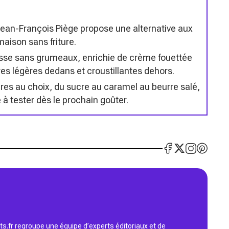
 Jean-François Piège propose une alternative aux
aison sans friture.
isse sans grumeaux, enrichie de crème fouettée
es légères dedans et croustillantes dehors.
ures au choix, du sucre au caramel au beurre salé,
à tester dès le prochain goûter.
s.fr regroupe une équipe d’experts éditoriaux et de