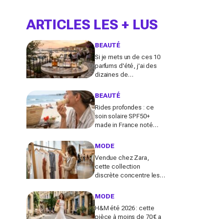
ARTICLES LES + LUS
BEAUTÉ
Si je mets un de ces 10
parfums d'été, j'ai des
dizaines de
compliments toute la
journée
BEAUTÉ
Rides profondes : ce
soin solaire SPF50+
made in France noté
100/100 sur Yuka promet
de freiner leur apparition
MODE
Vendue chez Zara,
cette collection
discrète concentre les
pièces qui "font riche" :
voici les astuces pour la
MODE
trouver avant tout le
H&M été 2026 : cette
monde
pièce à moins de 70 € a