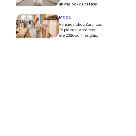
un vrai look de créateur
et crée un look chic en 2
minutes chrono
MODE
Vendues chez Zara, ces
29 pièces printemps-
été 2026 sont les plus
désirables pour dupes
de luxe parfaits