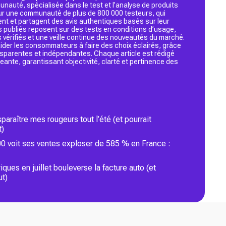
nauté, spécialisée dans le test et l’analyse de produits
 sur une communauté de plus de 800 000 testeurs, qui
ent et partagent des avis authentiques basés sur leur
s publiés reposent sur des tests en conditions d’usage,
 vérifiés et une veille continue des nouveautés du marché.
d’aider les consommateurs à faire des choix éclairés, grâce
ansparentes et indépendantes. Chaque article est rédigé
geante, garantissant objectivité, clarté et pertinence des
araître mes rougeurs tout l’été (et pourrait
t)
0 voit ses ventes exploser de 585 % en France :
ques en juillet bouleverse la facture auto (et
ut)