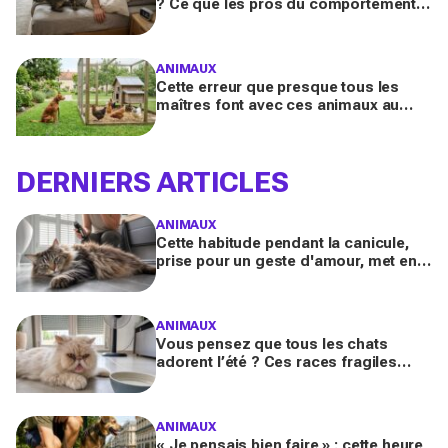
? Ce que les pros du comportement
félin y voient n’a presque jamais rien
d’anodin
ANIMAUX
Cette erreur que presque tous les
maîtres font avec ces animaux au
jardin finit bien plus souvent en drame
qu’ils ne l’imaginent
DERNIERS ARTICLES
ANIMAUX
Cette habitude pendant la canicule,
prise pour un geste d'amour, met en
danger les chats à poils longs selon
les vétérinaires
ANIMAUX
Vous pensez que tous les chats
adorent l’été ? Ces races fragiles
risquent le coup de chaleur fatal sans
ces gestes simples
ANIMAUX
« Je pensais bien faire » : cette heure