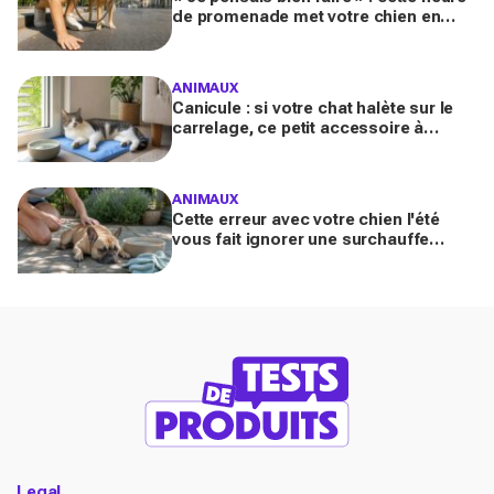
de promenade met votre chien en
danger l’été (et la plupart des maîtres
l’ignorent)
ANIMAUX
Canicule : si votre chat halète sur le
carrelage, ce petit accessoire à
moins de 10 € peut transformer son
coin sieste tout l’été
ANIMAUX
Cette erreur avec votre chien l'été
vous fait ignorer une surchauffe
cachée qui peut devenir mortelle en
quelques minutes
Legal