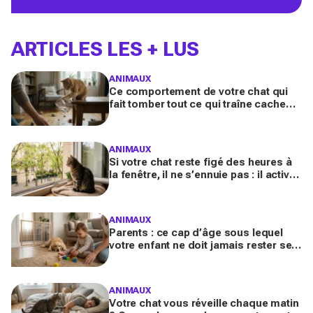
ARTICLES LES + LUS
ANIMAUX
Ce comportement de votre chat qui
fait tomber tout ce qui traîne cache
souvent un malaise que vous ne
devez plus ignorer
ANIMAUX
Si votre chat reste figé des heures à
la fenêtre, il ne s’ennuie pas : il active
en secret une faculté mentale que
vous ignorez
ANIMAUX
Parents : ce cap d’âge sous lequel
votre enfant ne doit jamais rester seul
avec le chien, même pour fermer la
porte
ANIMAUX
Votre chat vous réveille chaque matin