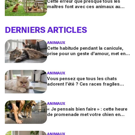
Cette erreur que presque tous les
maîtres font avec ces animaux au
jardin finit bien plus souvent en drame
qu’ils ne l’imaginent
DERNIERS ARTICLES
ANIMAUX
Cette habitude pendant la canicule,
prise pour un geste d'amour, met en
danger les chats à poils longs selon
les vétérinaires
ANIMAUX
Vous pensez que tous les chats
adorent l’été ? Ces races fragiles
risquent le coup de chaleur fatal sans
ces gestes simples
ANIMAUX
« Je pensais bien faire » : cette heure
de promenade met votre chien en
danger l’été (et la plupart des maîtres
l’ignorent)
ANIMAUX