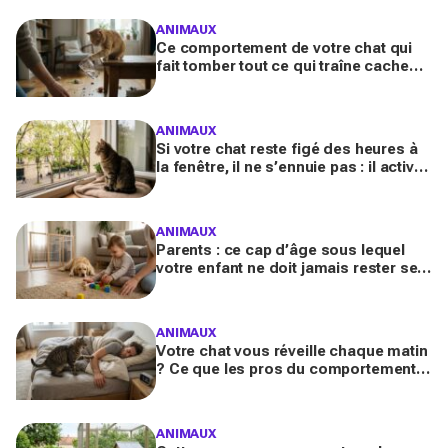
ANIMAUX
Ce comportement de votre chat qui
fait tomber tout ce qui traîne cache
souvent un malaise que vous ne
devez plus ignorer
ANIMAUX
Si votre chat reste figé des heures à
la fenêtre, il ne s’ennuie pas : il active
en secret une faculté mentale que
vous ignorez
ANIMAUX
Parents : ce cap d’âge sous lequel
votre enfant ne doit jamais rester seul
avec le chien, même pour fermer la
porte
ANIMAUX
Votre chat vous réveille chaque matin
? Ce que les pros du comportement
félin y voient n’a presque jamais rien
d’anodin
ANIMAUX