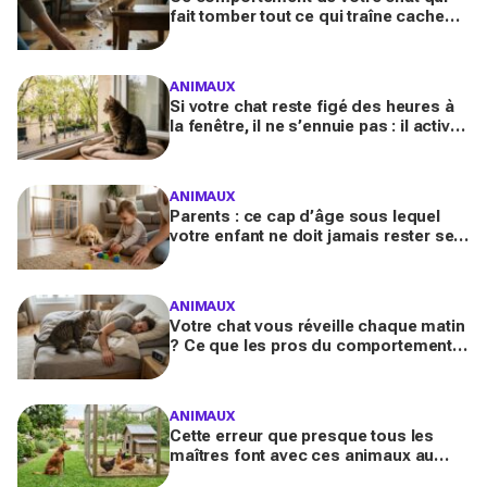
fait tomber tout ce qui traîne cache
souvent un malaise que vous ne
devez plus ignorer
ANIMAUX
Si votre chat reste figé des heures à
la fenêtre, il ne s’ennuie pas : il active
en secret une faculté mentale que
vous ignorez
ANIMAUX
Parents : ce cap d’âge sous lequel
votre enfant ne doit jamais rester seul
avec le chien, même pour fermer la
porte
ANIMAUX
Votre chat vous réveille chaque matin
? Ce que les pros du comportement
félin y voient n’a presque jamais rien
d’anodin
ANIMAUX
Cette erreur que presque tous les
maîtres font avec ces animaux au
jardin finit bien plus souvent en drame