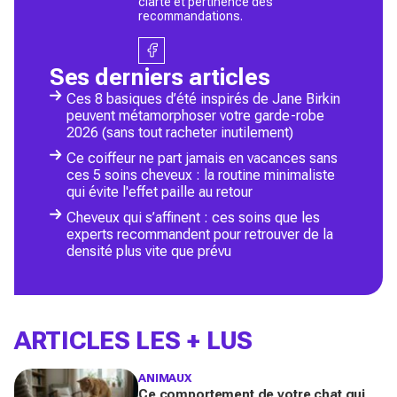
clarté et pertinence des
recommandations.
Ses derniers articles
Ces 8 basiques d’été inspirés de Jane Birkin
peuvent métamorphoser votre garde-robe
2026 (sans tout racheter inutilement)
Ce coiffeur ne part jamais en vacances sans
ces 5 soins cheveux : la routine minimaliste
qui évite l'effet paille au retour
Cheveux qui s’affinent : ces soins que les
experts recommandent pour retrouver de la
densité plus vite que prévu
ARTICLES LES + LUS
ANIMAUX
Ce comportement de votre chat qui