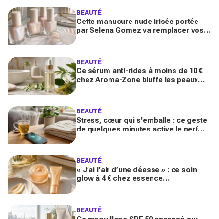
BEAUTÉ
Cette manucure nude irisée portée
par Selena Gomez va remplacer vos
vernis d'été (et vous ne la quitterez
plus de l'année)
BEAUTÉ
Ce sérum anti-rides à moins de 10 €
chez Aroma-Zone bluffe les peaux
matures avec un effet botox-like venu
de ce végétal
BEAUTÉ
Stress, cœur qui s'emballe : ce geste
de quelques minutes active le nerf
vague et calme le système nerveux
d'une façon bluffante
BEAUTÉ
« J’ai l’air d’une déesse » : ce soin
glow à 4 € chez essence
métamorphose la peau en quelques
secondes, et il part déjà vite
BEAUTÉ
Ce maquillage SPF 50 encensé sur