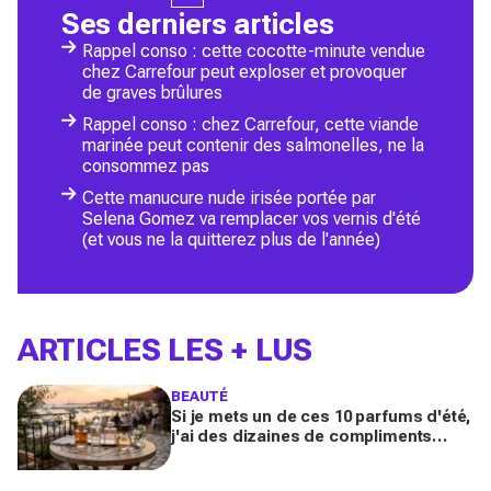
Ses derniers articles
Rappel conso : cette cocotte-minute vendue
chez Carrefour peut exploser et provoquer
de graves brûlures
Rappel conso : chez Carrefour, cette viande
marinée peut contenir des salmonelles, ne la
consommez pas
Cette manucure nude irisée portée par
Selena Gomez va remplacer vos vernis d'été
(et vous ne la quitterez plus de l'année)
ARTICLES LES + LUS
BEAUTÉ
Si je mets un de ces 10 parfums d'été,
j'ai des dizaines de compliments
toute la journée