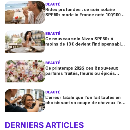
BEAUTÉ
Rides profondes : ce soin solaire
SPF50+ made in France noté 100/100
sur Yuka promet de freiner leur
apparition
BEAUTÉ
Ce nouveau soin Nivea SPF50+ à
moins de 13 € devient l’indispensable
des peaux sensibles pour éviter les
dégâts du soleil
BEAUTÉ
Ce printemps 2026, ces 8 nouveaux
parfums fruités, fleuris ou épicés
signés Lancôme et Guerlain vont
booster votre sillage
BEAUTÉ
L'erreur fatale que l'on fait toutes en
choisissant sa coupe de cheveux l'été
quand on porte des lunettes
DERNIERS ARTICLES