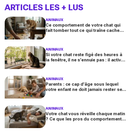
ARTICLES LES + LUS
ANIMAUX
Ce comportement de votre chat qui
fait tomber tout ce qui traîne cache
souvent un malaise que vous ne
devez plus ignorer
ANIMAUX
Si votre chat reste figé des heures à
la fenêtre, il ne s’ennuie pas : il active
en secret une faculté mentale que
vous ignorez
ANIMAUX
Parents : ce cap d’âge sous lequel
votre enfant ne doit jamais rester seul
avec le chien, même pour fermer la
porte
ANIMAUX
Votre chat vous réveille chaque matin
? Ce que les pros du comportement
félin y voient n’a presque jamais rien
d’anodin