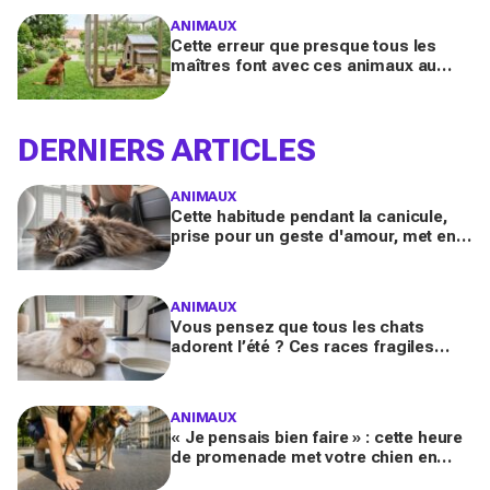
ANIMAUX
Cette erreur que presque tous les
maîtres font avec ces animaux au
jardin finit bien plus souvent en drame
qu’ils ne l’imaginent
DERNIERS ARTICLES
ANIMAUX
Cette habitude pendant la canicule,
prise pour un geste d'amour, met en
danger les chats à poils longs selon
les vétérinaires
ANIMAUX
Vous pensez que tous les chats
adorent l’été ? Ces races fragiles
risquent le coup de chaleur fatal sans
ces gestes simples
ANIMAUX
« Je pensais bien faire » : cette heure
de promenade met votre chien en
danger l’été (et la plupart des maîtres