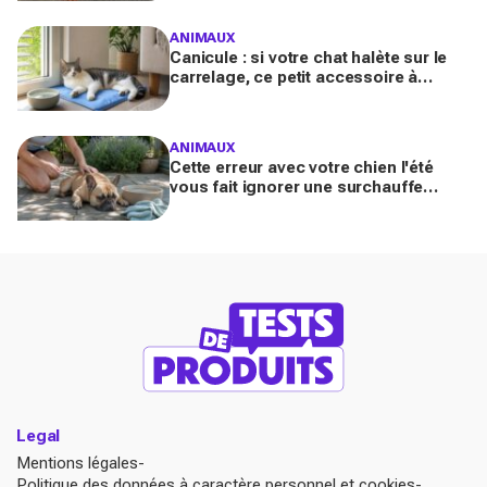
l’ignorent)
ANIMAUX
Canicule : si votre chat halète sur le
carrelage, ce petit accessoire à
moins de 10 € peut transformer son
coin sieste tout l’été
ANIMAUX
Cette erreur avec votre chien l'été
vous fait ignorer une surchauffe
cachée qui peut devenir mortelle en
quelques minutes
Legal
Mentions légales
Politique des données à caractère personnel et cookies