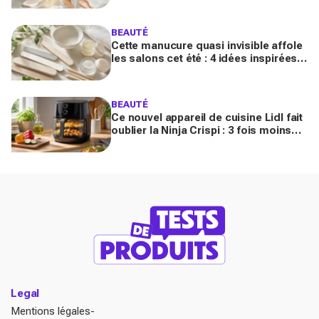
avec votre SPF)
BEAUTÉ
Cette manucure quasi invisible affole
les salons cet été : 4 idées inspirées
des stars pour des ongles brillants
sans vernis
BEAUTÉ
Ce nouvel appareil de cuisine Lidl fait
oublier la Ninja Crispi : 3 fois moins
cher, et certains regrettent déjà
d’avoir attendu
Legal
Mentions légales