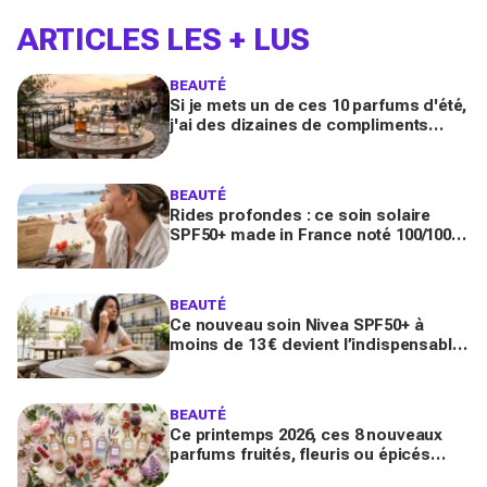
ARTICLES LES + LUS
BEAUTÉ
Si je mets un de ces 10 parfums d'été,
j'ai des dizaines de compliments
toute la journée
BEAUTÉ
Rides profondes : ce soin solaire
SPF50+ made in France noté 100/100
sur Yuka promet de freiner leur
apparition
BEAUTÉ
Ce nouveau soin Nivea SPF50+ à
moins de 13 € devient l’indispensable
des peaux sensibles pour éviter les
dégâts du soleil
BEAUTÉ
Ce printemps 2026, ces 8 nouveaux
parfums fruités, fleuris ou épicés
signés Lancôme et Guerlain vont